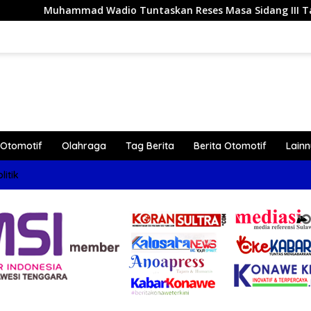
askan Reses Masa Sidang III Tahun 2026 di Dapil IV Konawe
Otomotif
Olahraga
Tag Berita
Berita Otomotif
Lain
litik