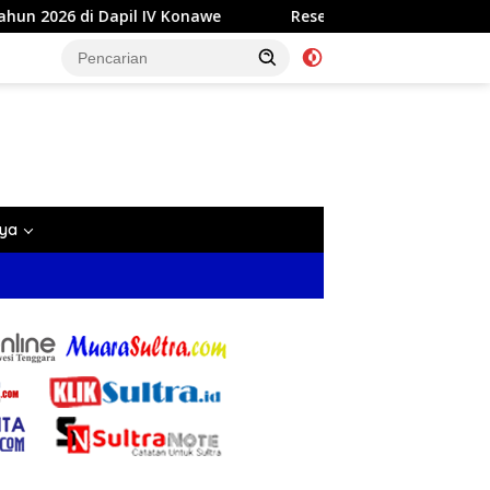
Reses di Labela, Anggota DPRD Sultra Dr Ardin Akan Pe
nya