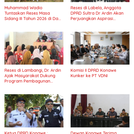
Muhammad Wadio
Reses di Labela, Anggota
Tuntaskan Reses Masa
DPRD Sultra Dr Ardin Akan
Sidang III Tahun 2026 di Dapil
Perjuangkan Aspirasi
IV Konawe
Masyarkat
Reses di Lambangi, Dr. Ardin
Komisi II DPRD Konawe
Ajak Masyarakat Dukung
Kunker ke PT VDNI
Program Pembagunan
Nasional
Ketua DPRD Konawe :
Dewan Konawe Terima