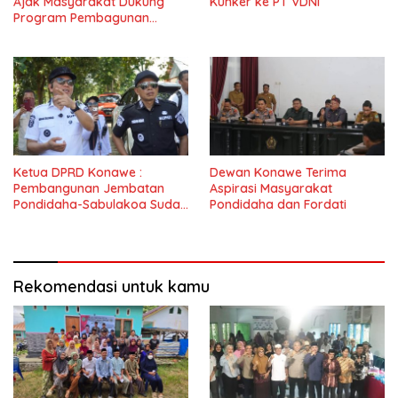
Ajak Masyarakat Dukung
Kunker ke PT VDNI
Program Pembagunan
Nasional
Ketua DPRD Konawe :
Dewan Konawe Terima
Pembangunan Jembatan
Aspirasi Masyarakat
Pondidaha-Sabulakoa Sudah
Pondidaha dan Fordati
Lama Dinantikan
Masyarakat
Rekomendasi untuk kamu