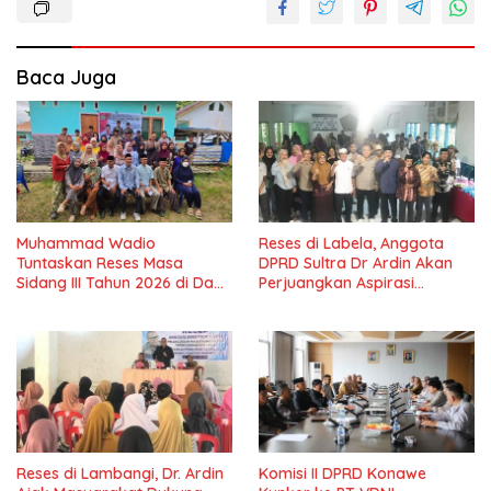
Baca Juga
Muhammad Wadio
Reses di Labela, Anggota
Tuntaskan Reses Masa
DPRD Sultra Dr Ardin Akan
Sidang III Tahun 2026 di Dapil
Perjuangkan Aspirasi
IV Konawe
Masyarkat
Reses di Lambangi, Dr. Ardin
Komisi II DPRD Konawe