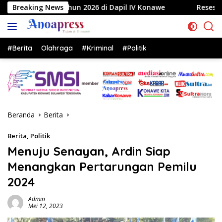
Langsung
026 di Dapil IV Konawe
Breaking News
Reses di Labela, Anggota DPRD
ke
konten
#Berita
Olahraga
#Kriminal
#Politik
Beranda
Berita
Berita
,
Politik
Menuju Senayan, Ardin Siap
Menangkan Pertarungan Pemilu
2024
Admin
Mei 12, 2023