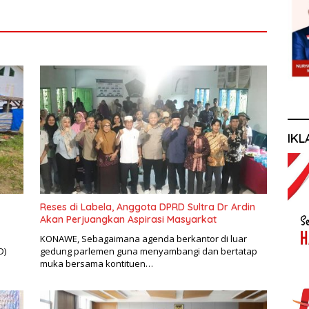
IKL
Reses di Labela, Anggota DPRD Sultra Dr Ardin
Akan Perjuangkan Aspirasi Masyarkat
KONAWE, Sebagaimana agenda berkantor di luar
D)
gedung parlemen guna menyambangi dan bertatap
muka bersama kontituen…