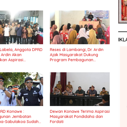
IKL
 Labela, Anggota DPRD
Reses di Lambangi, Dr. Ardin
r Ardin Akan
Ajak Masyarakat Dukung
kan Aspirasi
Program Pembagunan
at
Nasional
PRD Konawe :
Dewan Konawe Terima Aspirasi
unan Jembatan
Masyarakat Pondidaha dan
ha-Sabulakoa Sudah
Fordati
nantikan Masyarakat