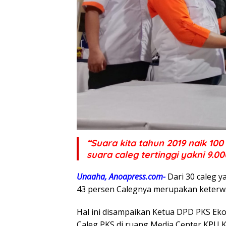
“Suara kita tahun 2019 naik 10
suara caleg tertinggi yakni 9.00
Unaaha, Anoapress.com-
Dari 30 caleg y
43 persen Calegnya merupakan keterw
Hal ini disampaikan Ketua DPD PKS E
Caleg PKS di ruang Media Center KPU K