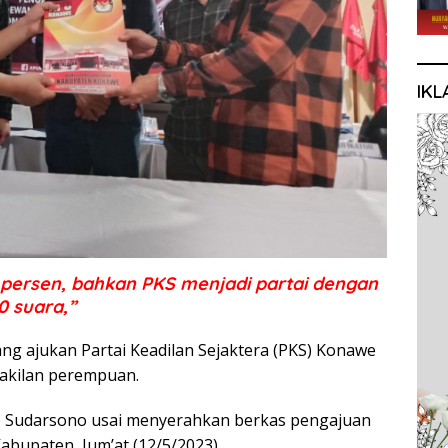
IKL
0 persen, bahkan PKS menjadi partai dengan
0 suara,”
ang ajukan Partai Keadilan Sejaktera (PKS) Konawe
akilan perempuan.
ko Sudarsono usai menyerahkan berkas pengajuan
abupaten, Jum’at (12/5/2023).