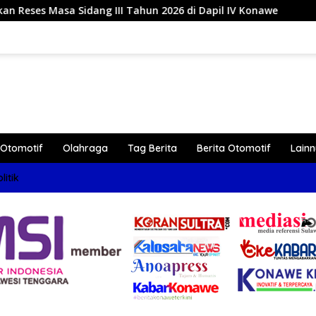
 2026 di Dapil IV Konawe
Reses di Labela, Anggota DP
Otomotif
Olahraga
Tag Berita
Berita Otomotif
Lain
litik