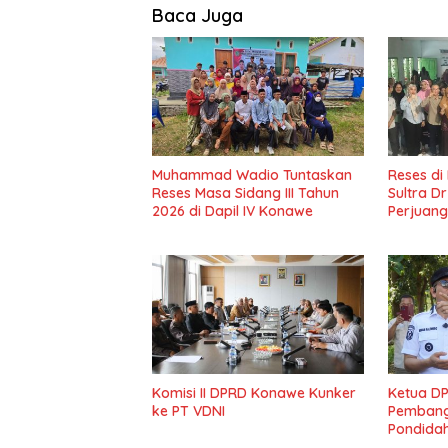
Baca Juga
Muhammad Wadio Tuntaskan
Reses di
Reses Masa Sidang III Tahun
Sultra D
2026 di Dapil IV Konawe
Perjuang
Masyark
Komisi II DPRD Konawe Kunker
Ketua D
ke PT VDNI
Pembang
Pondida
Lama Di