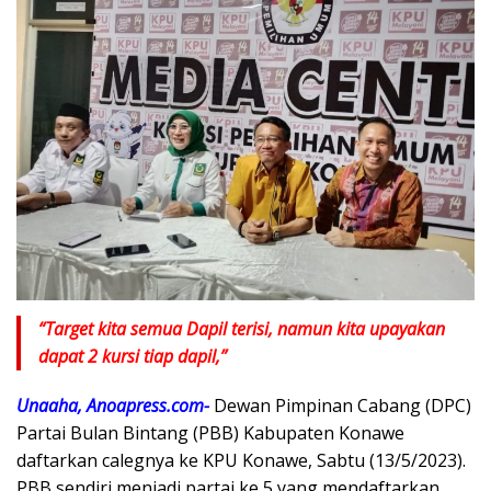
“Target kita semua Dapil terisi, namun kita upayakan
dapat 2 kursi tiap dapil,”
Unaaha, Anoapress.com-
Dewan Pimpinan Cabang (DPC)
Partai Bulan Bintang (PBB) Kabupaten Konawe
daftarkan calegnya ke KPU Konawe, Sabtu (13/5/2023).
PBB sendiri menjadi partai ke 5 yang mendaftarkan