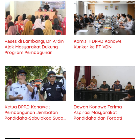
Reses di Lambangi, Dr. Ardin
Komisi II DPRD Konawe
Ajak Masyarakat Dukung
Kunker ke PT VDNI
Program Pembagunan
Nasional
Ketua DPRD Konawe :
Dewan Konawe Terima
Pembangunan Jembatan
Aspirasi Masyarakat
Pondidaha-Sabulakoa Sudah
Pondidaha dan Fordati
Lama Dinantikan
Masyarakat