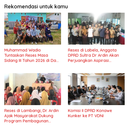
Rekomendasi untuk kamu
Muhammad Wadio
Reses di Labela, Anggota
Tuntaskan Reses Masa
DPRD Sultra Dr Ardin Akan
Sidang III Tahun 2026 di Dapil
Perjuangkan Aspirasi
IV Konawe
Masyarkat
Reses di Lambangi, Dr. Ardin
Komisi II DPRD Konawe
Ajak Masyarakat Dukung
Kunker ke PT VDNI
Program Pembagunan
Nasional