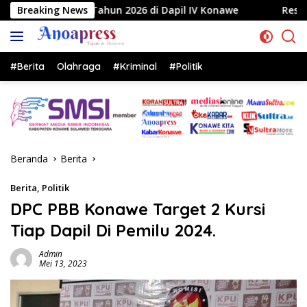
Langsung
 2026 di Dapil IV Konawe
Breaking News
Reses di Labela, Anggota DP
ke
konten
#Berita
Olahraga
#Kriminal
#Politik
Beranda
Berita
Berita
,
Politik
DPC PBB Konawe Target 2 Kursi
Tiap Dapil Di Pemilu 2024.
Admin
Mei 13, 2023