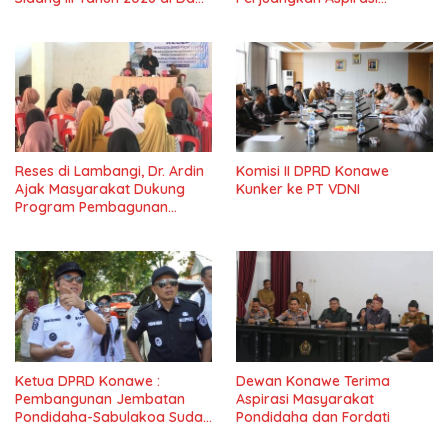
IV Konawe
Masyarkat
Reses di Lambangi, Dr. Ardin
Komisi II DPRD Konawe
Ajak Masyarakat Dukung
Kunker ke PT VDNI
Program Pembagunan
Nasional
Ketua DPRD Konawe :
Dewan Konawe Terima
Pembangunan Jembatan
Aspirasi Masyarakat
Pondidaha-Sabulakoa Sudah
Pondidaha dan Fordati
Lama Dinantikan