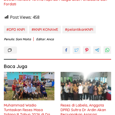
Fordati
Post Views:
458
#DPD KNPI
#KNPI KONAWE
#pelantikanKNPI
Penulis: Soni Moita
Editor: Anca
Baca Juga
Muhammad Wadio
Reses di Labela, Anggota
Tuntaskan Reses Masa
DPRD Sultra Dr Ardin Akan
Sidang III Tahun 2026 di Dapil
Perjuangkan Aspirasi