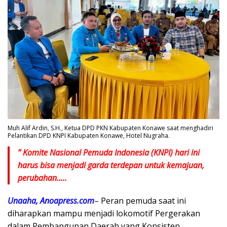
Muh Alif Ardin, S.H., Ketua DPD PKN Kabupaten Konawe saat menghadiri
Pelantikan DPD KNPI Kabupaten Konawe, Hotel Nugraha.
” Komite Nasional Pemuda Indonesia (KNPI) hari ini
harus bisa menjadi garda terdepan untuk kemajuan,
perubahan…..
Unaaha, Anoapress.com
– Peran pemuda saat ini
diharapkan mampu menjadi lokomotif Pergerakan
dalam Pembangunan Daerah yang Konsisten