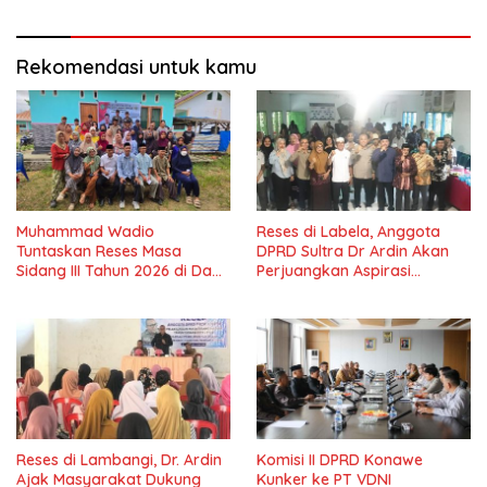
Masyarakat
Rekomendasi untuk kamu
Muhammad Wadio
Reses di Labela, Anggota
Tuntaskan Reses Masa
DPRD Sultra Dr Ardin Akan
Sidang III Tahun 2026 di Dapil
Perjuangkan Aspirasi
IV Konawe
Masyarkat
Reses di Lambangi, Dr. Ardin
Komisi II DPRD Konawe
Ajak Masyarakat Dukung
Kunker ke PT VDNI