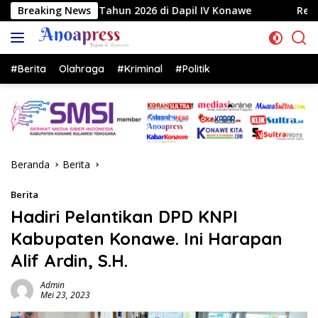
Langsung
 2026 di Dapil IV Konawe
Breaking News
Reses di Labela, Anggota DP
ke
konten
#Berita
Olahraga
#Kriminal
#Politik
Beranda
Berita
Berita
Hadiri Pelantikan DPD KNPI
Kabupaten Konawe. Ini Harapan
Alif Ardin, S.H.
Admin
Mei 23, 2023