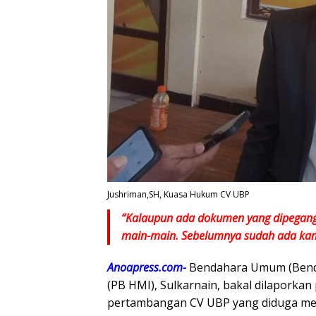
Jushriman,SH, Kuasa Hukum CV UBP
“Kalaupun ada dokumen yang dipegang, 
main-main. Sebelumnya sudah ada k
Anoapress.com-
Bendahara Umum (Bend
(PB HMI), Sulkarnain, bakal dilaporkan 
pertambangan CV UBP yang diduga mel