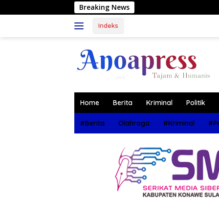
Langsung
Breaking News
Muhammad Wa
ke
konten
Indeks
Home
Berita
Kriminal
Politik
#Berita
Olahraga
#Kriminal
#Po