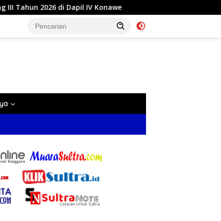
 Konawe
Reses di Labela, Anggota DPRD Sultra Dr Ardin
nya