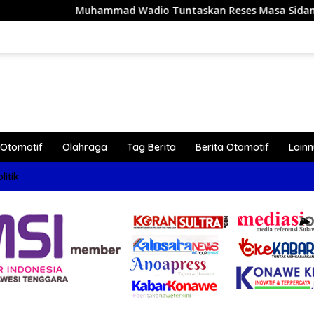
dio Tuntaskan Reses Masa Sidang III Tahun 2026 di Dapil IV
Otomotif
Olahraga
Tag Berita
Berita Otomotif
Lain
litik