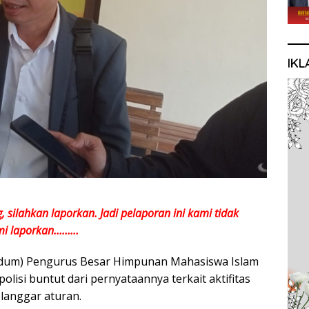
IKL
silahkan laporkan. Jadi pelaporan ini kami tidak
ami laporkan………
um) Pengurus Besar Himpunan Mahasiswa Islam
polisi buntut dari pernyataannya terkait aktifitas
anggar aturan.