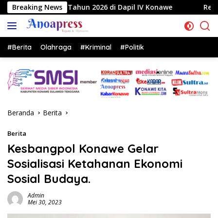
Langsung
hun 2026 di Dapil IV Konawe
Breaking News
Reses di Labela, Anggota
ke
konten
#Berita
Olahraga
#Kriminal
#Politik
Beranda
Berita
Berita
Kesbangpol Konawe Gelar
Sosialisasi Ketahanan Ekonomi
Sosial Budaya.
Admin
Mei 30, 2023