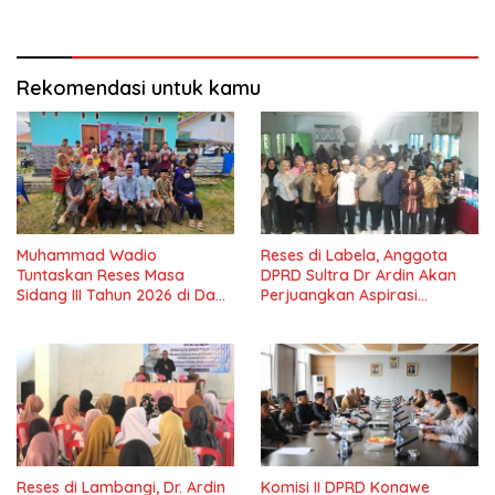
Lama Dinantikan
Masyarakat
Rekomendasi untuk kamu
Muhammad Wadio
Reses di Labela, Anggota
Tuntaskan Reses Masa
DPRD Sultra Dr Ardin Akan
Sidang III Tahun 2026 di Dapil
Perjuangkan Aspirasi
IV Konawe
Masyarkat
Reses di Lambangi, Dr. Ardin
Komisi II DPRD Konawe