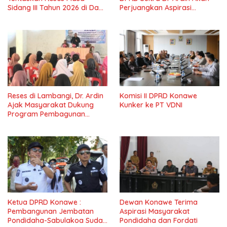
Sidang III Tahun 2026 di Dapil
Perjuangkan Aspirasi
IV Konawe
Masyarkat
Reses di Lambangi, Dr. Ardin
Komisi II DPRD Konawe
Ajak Masyarakat Dukung
Kunker ke PT VDNI
Program Pembagunan
Nasional
Ketua DPRD Konawe :
Dewan Konawe Terima
Pembangunan Jembatan
Aspirasi Masyarakat
Pondidaha-Sabulakoa Sudah
Pondidaha dan Fordati