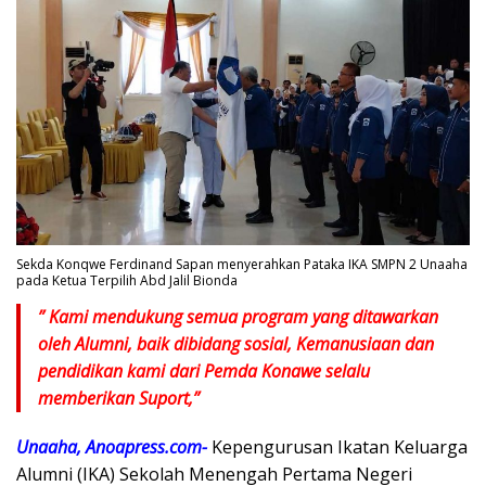
Sekda Konqwe Ferdinand Sapan menyerahkan Pataka IKA SMPN 2 Unaaha
pada Ketua Terpilih Abd Jalil Bionda
” Kami mendukung semua program yang ditawarkan
oleh Alumni, baik dibidang sosial, Kemanusiaan dan
pendidikan kami dari Pemda Konawe selalu
memberikan Suport,”
Unaaha, Anoapress.com-
Kepengurusan Ikatan Keluarga
Alumni (IKA) Sekolah Menengah Pertama Negeri