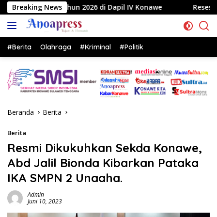
Langsung
26 di Dapil IV Konawe
Breaking News
Reses di Labela, Anggota DPRD 
ke
konten
#Berita
Olahraga
#Kriminal
#Politik
Beranda
Berita
Berita
Resmi Dikukuhkan Sekda Konawe,
Abd Jalil Bionda Kibarkan Pataka
IKA SMPN 2 Unaaha.
Admin
Juni 10, 2023