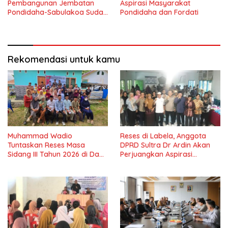
Pembangunan Jembatan
Aspirasi Masyarakat
Pondidaha-Sabulakoa Sudah
Pondidaha dan Fordati
Lama Dinantikan
Masyarakat
Rekomendasi untuk kamu
Muhammad Wadio
Reses di Labela, Anggota
Tuntaskan Reses Masa
DPRD Sultra Dr Ardin Akan
Sidang III Tahun 2026 di Dapil
Perjuangkan Aspirasi
IV Konawe
Masyarkat