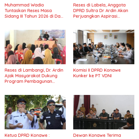
Muhammad Wadio
Reses di Labela, Anggota
Tuntaskan Reses Masa
DPRD Sultra Dr Ardin Akan
Sidang III Tahun 2026 di Dapil
Perjuangkan Aspirasi
IV Konawe
Masyarkat
Reses di Lambangi, Dr. Ardin
Komisi II DPRD Konawe
Ajak Masyarakat Dukung
Kunker ke PT VDNI
Program Pembagunan
Nasional
Ketua DPRD Konawe :
Dewan Konawe Terima