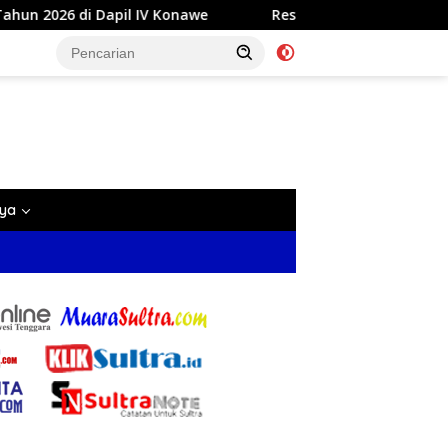
Konawe
Reses di Labela, Anggota DPRD Sultra Dr Ardin A
nya