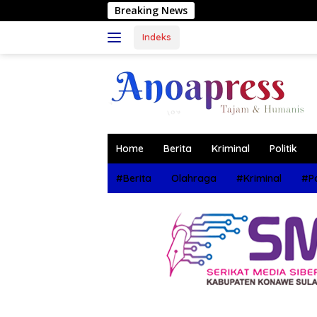
Langsung
Breaking News
Muhammad Wad
ke
konten
Indeks
Home
Berita
Kriminal
Politik
#Berita
Olahraga
#Kriminal
#Po