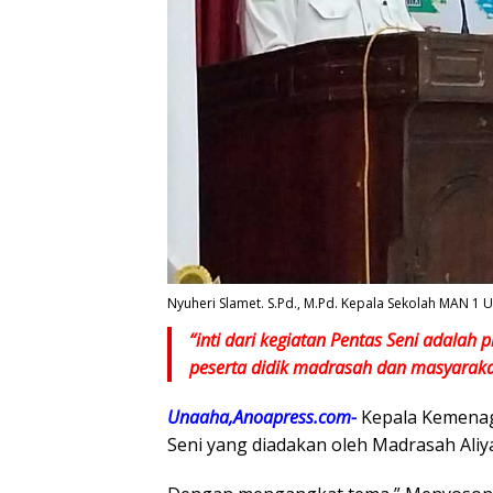
Nyuheri Slamet. S.Pd., M.Pd. Kepala Sekolah MAN 1 
“inti dari kegiatan Pentas Seni adalah
peserta didik madrasah dan masyaraka
Unaaha,Anoapress.com-
Kepala Kemena
Seni yang diadakan oleh Madrasah Aliy