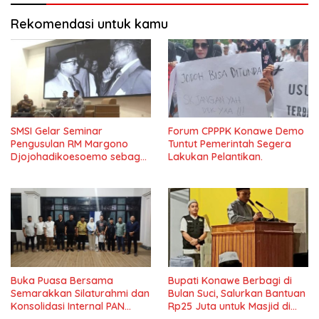
Rekomendasi untuk kamu
SMSI Gelar Seminar
Forum CPPPK Konawe Demo
Pengusulan RM Margono
Tuntut Pemerintah Segera
Djojohadikoesoemo sebagai
Lakukan Pelantikan.
Pahlawan Nasional Di Undip
Buka Puasa Bersama
Bupati Konawe Berbagi di
Semarakkan Silaturahmi dan
Bulan Suci, Salurkan Bantuan
Konsolidasi Internal PAN
Rp25 Juta untuk Masjid di