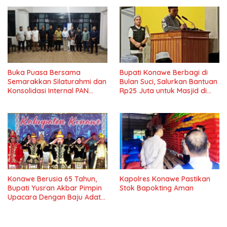
Buka Puasa Bersama
Bupati Konawe Berbagi di
Semarakkan Silaturahmi dan
Bulan Suci, Salurkan Bantuan
Konsolidasi Internal PAN
Rp25 Juta untuk Masjid di
Konawe
Lambuya
Konawe Berusia 65 Tahun,
Kapolres Konawe Pastikan
Bupati Yusran Akbar Pimpin
Stok Bapokting Aman
Upacara Dengan Baju Adat
Tolaki