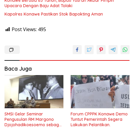
Konawe Berusia 65 Tahun, Bupati Yusran Akbar Pimpin
Upacara Dengan Baju Adat Tolaki
Kapolres Konawe Pastikan Stok Bapokting Aman
Post Views:
495
Baca Juga
SMSI Gelar Seminar
Forum CPPPK Konawe Demo
Pengusulan RM Margono
Tuntut Pemerintah Segera
Djojohadikoesoemo sebagai
Lakukan Pelantikan.
Pahlawan Nasional Di Undip