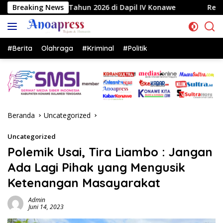
Langsung
un 2026 di Dapil IV Konawe
Breaking News
Reses di Labela, Anggota 
ke
konten
#Berita
Olahraga
#Kriminal
#Politik
Beranda
Uncategorized
Uncategorized
Polemik Usai, Tira Liambo : Jangan
Ada Lagi Pihak yang Mengusik
Ketenangan Masayarakat
Admin
Juni 14, 2023