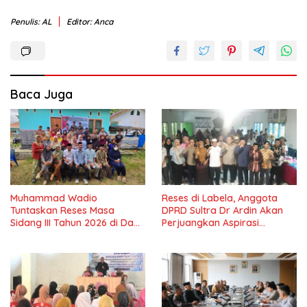
Penulis: AL
Editor: Anca
Baca Juga
Muhammad Wadio
Reses di Labela, Anggota
Tuntaskan Reses Masa
DPRD Sultra Dr Ardin Akan
Sidang III Tahun 2026 di Dapil
Perjuangkan Aspirasi
IV Konawe
Masyarkat