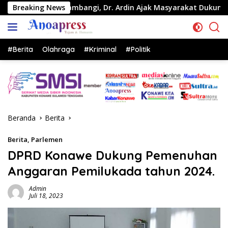
Langsung
ses di Lambangi, Dr. Ardin Ajak Masyarakat Dukung Program 
Breaking News
ke
konten
#Berita
Olahraga
#Kriminal
#Politik
Beranda
Berita
Berita
,
Parlemen
DPRD Konawe Dukung Pemenuhan
Anggaran Pemilukada tahun 2024.
Admin
Juli 18, 2023