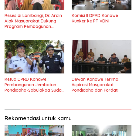
Reses di Lambangi, Dr. Ardin
Komisi II DPRD Konawe
Ajak Masyarakat Dukung
Kunker ke PT VDNI
Program Pembagunan
Nasional
Ketua DPRD Konawe :
Dewan Konawe Terima
Pembangunan Jembatan
Aspirasi Masyarakat
Pondidaha-Sabulakoa Sudah
Pondidaha dan Fordati
Lama Dinantikan
Masyarakat
Rekomendasi untuk kamu