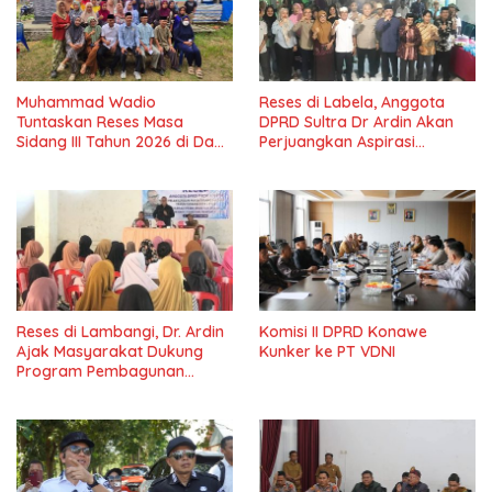
Muhammad Wadio
Reses di Labela, Anggota
Tuntaskan Reses Masa
DPRD Sultra Dr Ardin Akan
Sidang III Tahun 2026 di Dapil
Perjuangkan Aspirasi
IV Konawe
Masyarkat
Reses di Lambangi, Dr. Ardin
Komisi II DPRD Konawe
Ajak Masyarakat Dukung
Kunker ke PT VDNI
Program Pembagunan
Nasional