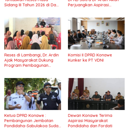
Sidang III Tahun 2026 di Dapil
Perjuangkan Aspirasi
IV Konawe
Masyarkat
Reses di Lambangi, Dr. Ardin
Komisi II DPRD Konawe
Ajak Masyarakat Dukung
Kunker ke PT VDNI
Program Pembagunan
Nasional
Ketua DPRD Konawe :
Dewan Konawe Terima
Pembangunan Jembatan
Aspirasi Masyarakat
Pondidaha-Sabulakoa Sudah
Pondidaha dan Fordati