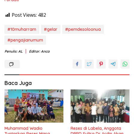
Post Views:
482
#10muharram
#gelar
#pemdesoloonua
#pengajianumum
Penulis: AL
Editor: Anca
Baca Juga
Muhammad Wadio
Reses di Labela, Anggota
Tuntaskan Reses Masa
DPRD Sultra Dr Ardin Akan