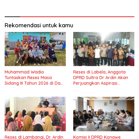
Lama Dinantikan
Masyarakat
Rekomendasi untuk kamu
Muhammad Wadio
Reses di Labela, Anggota
Tuntaskan Reses Masa
DPRD Sultra Dr Ardin Akan
Sidang III Tahun 2026 di Dapil
Perjuangkan Aspirasi
IV Konawe
Masyarkat
Reses di Lambangi, Dr. Ardin
Komisi II DPRD Konawe