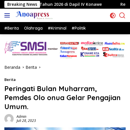
Langsung
un 2026 di Dapil IV Konawe
Breaking News
Reses di Labela, Anggota 
ke
konten
#Berita
Olahraga
#Kriminal
#Politik
Beranda
Berita
Berita
Peringati Bulan Muharram,
Pemdes Olo onua Gelar Pengajian
Umum.
Admin
Juli 28, 2023