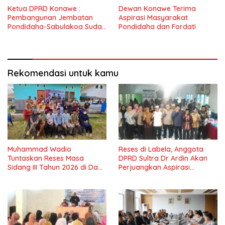
Ketua DPRD Konawe :
Dewan Konawe Terima
Pembangunan Jembatan
Aspirasi Masyarakat
Pondidaha-Sabulakoa Sudah
Pondidaha dan Fordati
Lama Dinantikan
Masyarakat
Rekomendasi untuk kamu
Muhammad Wadio
Reses di Labela, Anggota
Tuntaskan Reses Masa
DPRD Sultra Dr Ardin Akan
Sidang III Tahun 2026 di Dapil
Perjuangkan Aspirasi
IV Konawe
Masyarkat