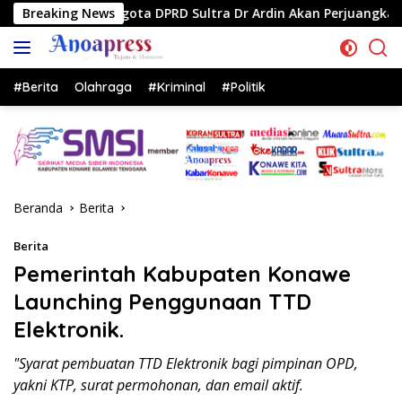
Langsung
a DPRD Sultra Dr Ardin Akan Perjuangkan Aspirasi Masyarkat
Breaking News
ke
konten
#Berita
Olahraga
#Kriminal
#Politik
Beranda
Berita
Berita
Pemerintah Kabupaten Konawe
Launching Penggunaan TTD
Elektronik.
"Syarat pembuatan TTD Elektronik bagi pimpinan OPD,
yakni KTP, surat permohonan, dan email aktif.