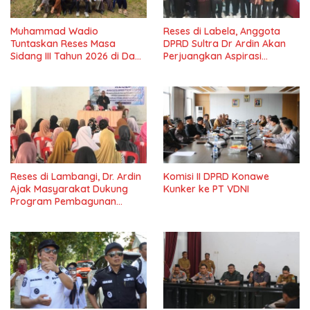
Muhammad Wadio
Reses di Labela, Anggota
Tuntaskan Reses Masa
DPRD Sultra Dr Ardin Akan
Sidang III Tahun 2026 di Dapil
Perjuangkan Aspirasi
IV Konawe
Masyarkat
Reses di Lambangi, Dr. Ardin
Komisi II DPRD Konawe
Ajak Masyarakat Dukung
Kunker ke PT VDNI
Program Pembagunan
Nasional