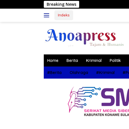
Langsung
Breaking News
Muhammad
ke
konten
Indeks
Home
Berita
Kriminal
Politik
#Berita
Olahraga
#Kriminal
#Po