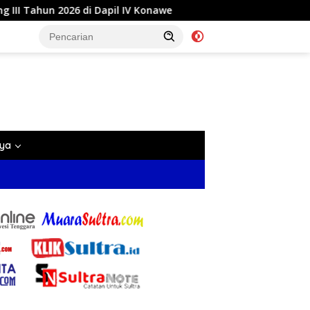
 IV Konawe
Reses di Labela, Anggota DPRD Sultra Dr Ar
nya