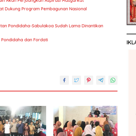
rdin Akan Perjuangkan Aspirasi Masyarkat
akat Dukung Program Pembagunan Nasional
an Pondidaha-Sabulakoa Sudah Lama Dinantikan
 Pondidaha dan Fordati
IKL