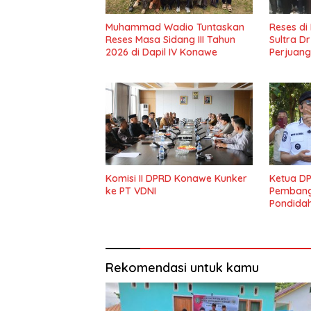
Muhammad Wadio Tuntaskan
Reses di
Reses Masa Sidang III Tahun
Sultra D
2026 di Dapil IV Konawe
Perjuang
Masyark
Komisi II DPRD Konawe Kunker
Ketua D
ke PT VDNI
Pembang
Pondida
Lama Di
Rekomendasi untuk kamu