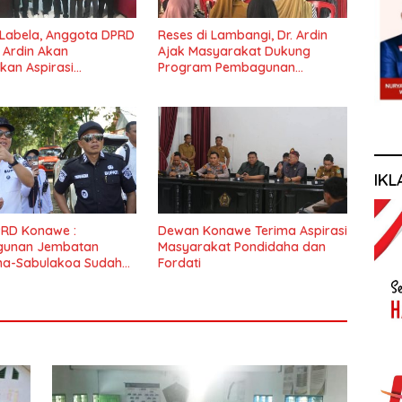
 Labela, Anggota DPRD
Reses di Lambangi, Dr. Ardin
r Ardin Akan
Ajak Masyarakat Dukung
kan Aspirasi
Program Pembagunan
at
Nasional
IKL
PRD Konawe :
Dewan Konawe Terima Aspirasi
unan Jembatan
Masyarakat Pondidaha dan
ha-Sabulakoa Sudah
Fordati
nantikan Masyarakat