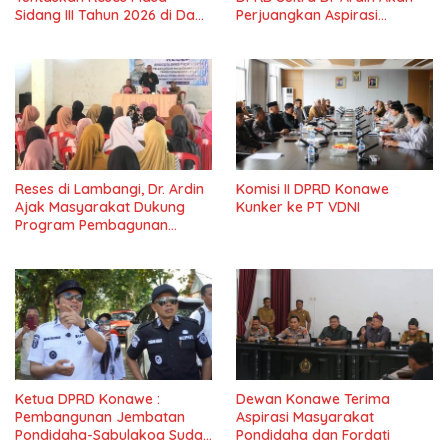
Sidang III Tahun 2026 di Dapil
Perjuangkan Aspirasi
IV Konawe
Masyarkat
Reses di Lambangi, Dr. Ardin
Komisi II DPRD Konawe
Ajak Masyarakat Dukung
Kunker ke PT VDNI
Program Pembagunan
Nasional
Ketua DPRD Konawe :
Dewan Konawe Terima
Pembangunan Jembatan
Aspirasi Masyarakat
Pondidaha-Sabulakoa Sudah
Pondidaha dan Fordati