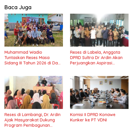
Baca Juga
Muhammad Wadio
Reses di Labela, Anggota
Tuntaskan Reses Masa
DPRD Sultra Dr Ardin Akan
Sidang III Tahun 2026 di Dapil
Perjuangkan Aspirasi
IV Konawe
Masyarkat
Reses di Lambangi, Dr. Ardin
Komisi II DPRD Konawe
Ajak Masyarakat Dukung
Kunker ke PT VDNI
Program Pembagunan
Nasional