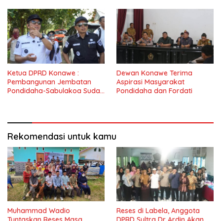
Ketua DPRD Konawe :
Dewan Konawe Terima
Pembangunan Jembatan
Aspirasi Masyarakat
Pondidaha-Sabulakoa Sudah
Pondidaha dan Fordati
Lama Dinantikan
Masyarakat
Rekomendasi untuk kamu
Muhammad Wadio
Reses di Labela, Anggota
Tuntaskan Reses Masa
DPRD Sultra Dr Ardin Akan