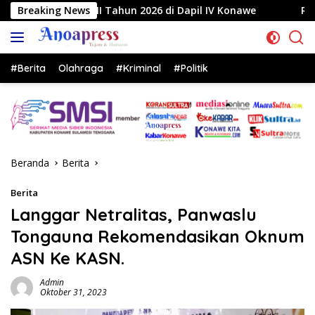
Langsung
ahun 2026 di Dapil IV Konawe
Breaking News
Reses di Labela, Anggo
ke
konten
#Berita
Olahraga
#Kriminal
#Politik
Beranda
Berita
Berita
Langgar Netralitas, Panwaslu
Tongauna Rekomendasikan Oknum
ASN Ke KASN.
Admin
Oktober 31, 2023