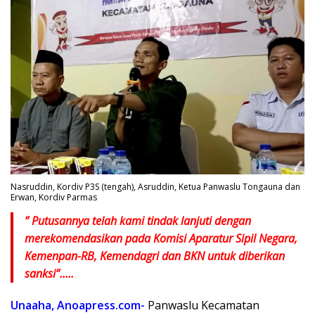
Nasruddin, Kordiv P3S (tengah), Asruddin, Ketua Panwaslu Tongauna dan
Erwan, Kordiv Parmas
” Putusannya telah kami tindak lanjuti dengan
merekomendasikan pada Komisi Aparatur Sipil Negara,
Kemenpan-RB, Kemendagri dan BKN untuk diberikan
sanksi”…..
Unaaha, Anoapress.com-
Panwaslu Kecamatan