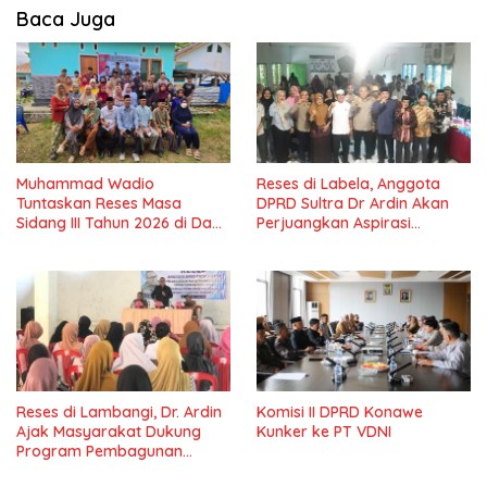
Baca Juga
Muhammad Wadio
Reses di Labela, Anggota
Tuntaskan Reses Masa
DPRD Sultra Dr Ardin Akan
Sidang III Tahun 2026 di Dapil
Perjuangkan Aspirasi
IV Konawe
Masyarkat
Reses di Lambangi, Dr. Ardin
Komisi II DPRD Konawe
Ajak Masyarakat Dukung
Kunker ke PT VDNI
Program Pembagunan
Nasional