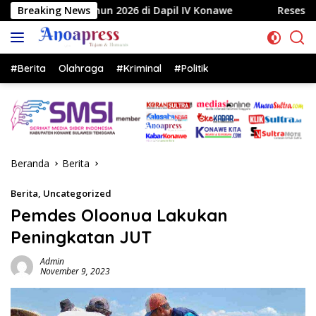
Langsung
2026 di Dapil IV Konawe
Breaking News
Reses di Labela, Anggota DPR
ke
konten
#Berita
Olahraga
#Kriminal
#Politik
Beranda
Berita
Berita
,
Uncategorized
Pemdes Oloonua Lakukan
Peningkatan JUT
Admin
November 9, 2023