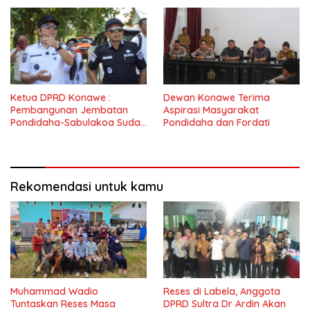
Ketua DPRD Konawe :
Dewan Konawe Terima
Pembangunan Jembatan
Aspirasi Masyarakat
Pondidaha-Sabulakoa Sudah
Pondidaha dan Fordati
Lama Dinantikan
Masyarakat
Rekomendasi untuk kamu
Muhammad Wadio
Reses di Labela, Anggota
Tuntaskan Reses Masa
DPRD Sultra Dr Ardin Akan