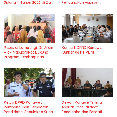
Sidang III Tahun 2026 di Dapil
Perjuangkan Aspirasi
IV Konawe
Masyarkat
Reses di Lambangi, Dr. Ardin
Komisi II DPRD Konawe
Ajak Masyarakat Dukung
Kunker ke PT VDNI
Program Pembagunan
Nasional
Ketua DPRD Konawe :
Dewan Konawe Terima
Pembangunan Jembatan
Aspirasi Masyarakat
Pondidaha-Sabulakoa Sudah
Pondidaha dan Fordati
Lama Dinantikan