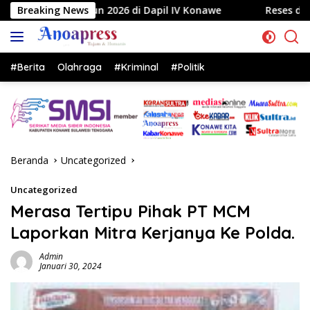
Langsung
6 di Dapil IV Konawe
Breaking News
Reses di Labela, Anggota DPRD Su
ke
konten
#Berita
Olahraga
#Kriminal
#Politik
Beranda
Uncategorized
Uncategorized
Merasa Tertipu Pihak PT MCM
Laporkan Mitra Kerjanya Ke Polda.
Admin
Januari 30, 2024