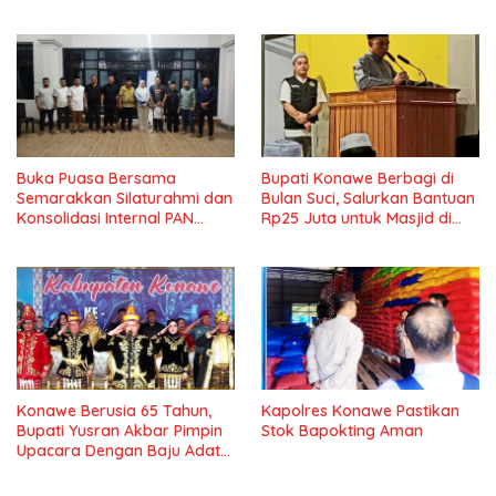
Pahlawan Nasional Di Undip
Buka Puasa Bersama
Bupati Konawe Berbagi di
Semarakkan Silaturahmi dan
Bulan Suci, Salurkan Bantuan
Konsolidasi Internal PAN
Rp25 Juta untuk Masjid di
Konawe
Lambuya
Konawe Berusia 65 Tahun,
Kapolres Konawe Pastikan
Bupati Yusran Akbar Pimpin
Stok Bapokting Aman
Upacara Dengan Baju Adat
Tolaki