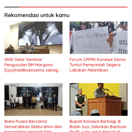
Rekomendasi untuk kamu
SMSI Gelar Seminar
Forum CPPPK Konawe Demo
Pengusulan RM Margono
Tuntut Pemerintah Segera
Djojohadikoesoemo sebagai
Lakukan Pelantikan.
Pahlawan Nasional Di Undip
Buka Puasa Bersama
Bupati Konawe Berbagi di
Semarakkan Silaturahmi dan
Bulan Suci, Salurkan Bantuan