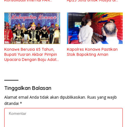
Konsolidasi Internal PAN
Rp25 Juta untuk Masjid di
Konawe
Lambuya
Konawe Berusia 65 Tahun,
Kapolres Konawe Pastikan
Bupati Yusran Akbar Pimpin
Stok Bapokting Aman
Upacara Dengan Baju Adat
Tolaki
Tinggalkan Balasan
Alamat email Anda tidak akan dipublikasikan.
Ruas yang wajib
ditandai
*