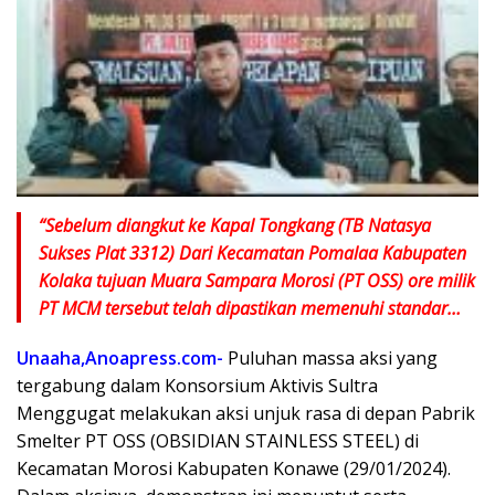
“Sebelum diangkut ke Kapal Tongkang (TB Natasya
Sukses Plat 3312) Dari Kecamatan Pomalaa Kabupaten
Kolaka tujuan Muara Sampara Morosi (PT OSS) ore milik
PT MCM tersebut telah dipastikan memenuhi standar…
Unaaha,Anoapress.com-
Puluhan massa aksi yang
tergabung dalam Konsorsium Aktivis Sultra
Menggugat melakukan aksi unjuk rasa di depan Pabrik
Smelter PT OSS (OBSIDIAN STAINLESS STEEL) di
Kecamatan Morosi Kabupaten Konawe (29/01/2024).