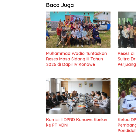
Baca Juga
Muhammad Wadio Tuntaskan
Reses di
Reses Masa Sidang III Tahun
Sultra D
2026 di Dapil IV Konawe
Perjuang
Masyark
Komisi II DPRD Konawe Kunker
Ketua D
ke PT VDNI
Pembang
Pondida
Lama Di