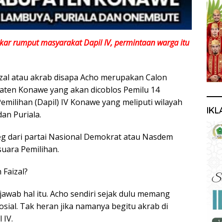
 akar rumput masyarakat Dapil IV, permintaan warga itu
izal atau akrab disapa Acho merupakan Calon
paten Konawe yang akan dicoblos Pemilu 14
Pemilihan (Dapil) IV Konawe yang meliputi wilayah
IKL
an Puriala.
eg dari partai Nasional Demokrat atau Nasdem
uara Pemilihan.
Faizal?
wab hal itu. Acho sendiri sejak dulu memang
sial. Tak heran jika namanya begitu akrab di
 IV.