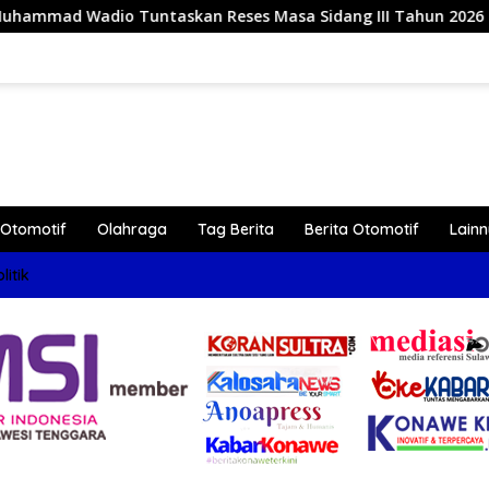
es Masa Sidang III Tahun 2026 di Dapil IV Konawe
Re
Otomotif
Olahraga
Tag Berita
Berita Otomotif
Lain
litik