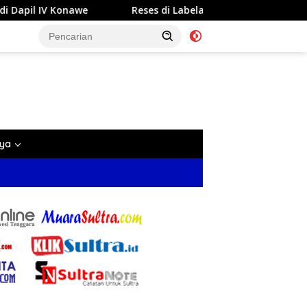
ses di Labela, Anggota DPRD Sultra Dr Ardin Akan Perjuangkan 
nya