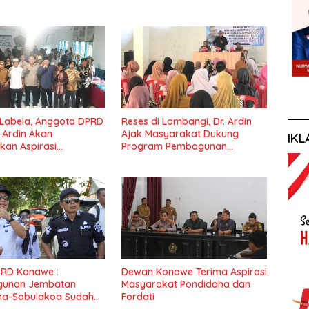
 Labela, Anggota DPRD
Reses di Lambangi, Dr. Ardin
r Ardin Akan
Ajak Masyarakat Dukung
IKL
kan Aspirasi
Program Pembagunan
at
Nasional
PRD Konawe :
Dewan Konawe Terima Aspirasi
unan Jembatan
Masyarakat Pondidaha dan
ha-Sabulakoa Sudah
Fordati
nantikan Masyarakat