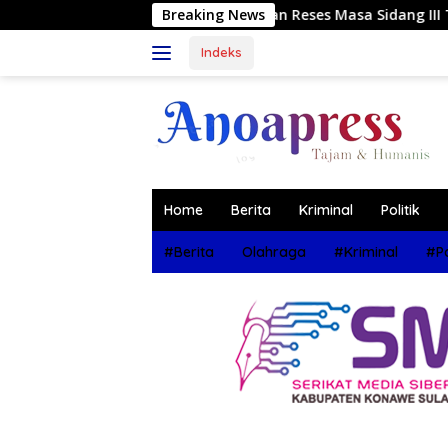
Langsung
ntaskan Reses Masa Sidang III Tahun 2026 di Dapil IV Konaw
Breaking News
ke
konten
Indeks
Home
Berita
Kriminal
Politik
#Berita
Olahraga
#Kriminal
#Po