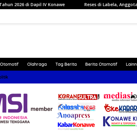
e
Reses di Labela, Anggota DPRD Sultra Dr Ardin Akan 
Otomotif
Olahraga
Tag Berita
Berita Otomotif
Lain
litik