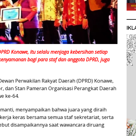
IKL
DPRD Konawe, itu selalu menjaga kebersihan setiap
 kenyamanan bagi para staf dan anggota DPRD, juga
 Dewan Perwakilan Rakyat Daerah (DPRD) Konawe,
or, dan Stan Pameran Organisasi Perangkat Daerah
e ke-64.
manti, menyampaikan bahwa juara yang diraih
kerja keras bersama semua staf sekretariat, serta
ebut disampaikannya saat wawancara diruang