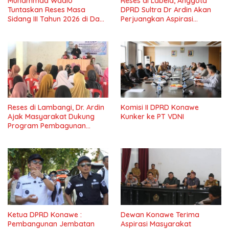
Muhammad Wadio
Reses di Labela, Anggota
Tuntaskan Reses Masa
DPRD Sultra Dr Ardin Akan
Sidang III Tahun 2026 di Dapil
Perjuangkan Aspirasi
IV Konawe
Masyarkat
Reses di Lambangi, Dr. Ardin
Komisi II DPRD Konawe
Ajak Masyarakat Dukung
Kunker ke PT VDNI
Program Pembagunan
Nasional
Ketua DPRD Konawe :
Dewan Konawe Terima
Pembangunan Jembatan
Aspirasi Masyarakat