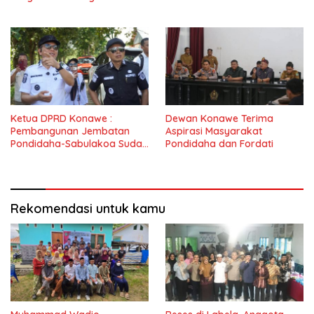
Nasional
Ketua DPRD Konawe :
Dewan Konawe Terima
Pembangunan Jembatan
Aspirasi Masyarakat
Pondidaha-Sabulakoa Sudah
Pondidaha dan Fordati
Lama Dinantikan
Masyarakat
Rekomendasi untuk kamu