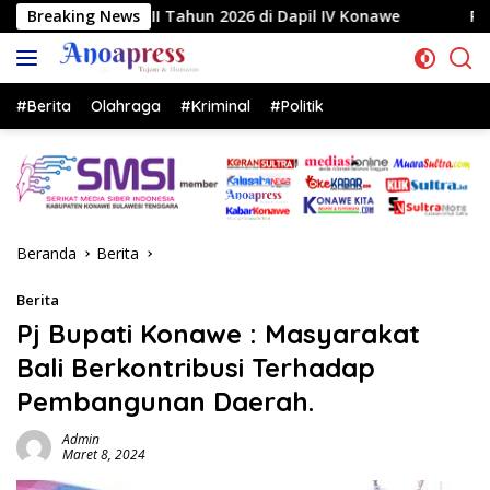
Langsung
hun 2026 di Dapil IV Konawe
Breaking News
Reses di Labela, Anggota
ke
konten
#Berita
Olahraga
#Kriminal
#Politik
Beranda
Berita
Berita
Pj Bupati Konawe : Masyarakat
Bali Berkontribusi Terhadap
Pembangunan Daerah.
Admin
Maret 8, 2024