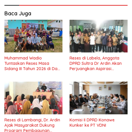
Baca Juga
Muhammad Wadio
Reses di Labela, Anggota
Tuntaskan Reses Masa
DPRD Sultra Dr Ardin Akan
Sidang III Tahun 2026 di Dapil
Perjuangkan Aspirasi
IV Konawe
Masyarkat
Reses di Lambangi, Dr. Ardin
Komisi II DPRD Konawe
Ajak Masyarakat Dukung
Kunker ke PT VDNI
Program Pembagunan