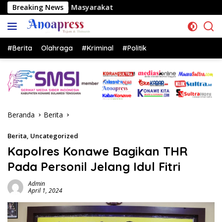
Langsung
Masyarakat
Breaking News
ke
konten
#Berita
Olahraga
#Kriminal
#Politik
Beranda
Berita
Berita
,
Uncategorized
Kapolres Konawe Bagikan THR
Pada Personil Jelang Idul Fitri
Admin
April 1, 2024