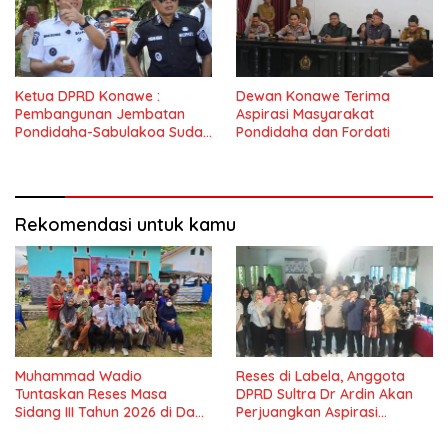
Ketua DPRD Konawe :
Dewan Konawe Terima
Pembangunan Jembatan
Aspirasi Masyarakat
Pondidaha-Sabulakoa Sudah
Pondidaha dan Fordati
Lama Dinantikan
Masyarakat
Rekomendasi untuk kamu
Muhammad Wadio
Reses di Labela, Anggota
Tuntaskan Reses Masa
DPRD Sultra Dr Ardin Akan
Sidang III Tahun 2026 di Dapil
Perjuangkan Aspirasi
IV Konawe
Masyarkat