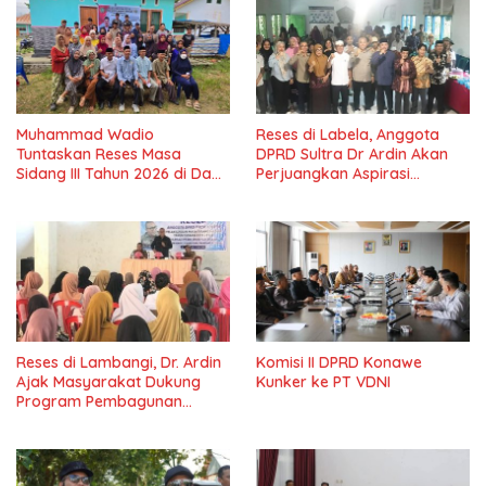
Muhammad Wadio
Reses di Labela, Anggota
Tuntaskan Reses Masa
DPRD Sultra Dr Ardin Akan
Sidang III Tahun 2026 di Dapil
Perjuangkan Aspirasi
IV Konawe
Masyarkat
Reses di Lambangi, Dr. Ardin
Komisi II DPRD Konawe
Ajak Masyarakat Dukung
Kunker ke PT VDNI
Program Pembagunan
Nasional