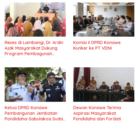
Reses di Lambangi, Dr. Ardin
Komisi II DPRD Konawe
Ajak Masyarakat Dukung
Kunker ke PT VDNI
Program Pembagunan
Nasional
Ketua DPRD Konawe :
Dewan Konawe Terima
Pembangunan Jembatan
Aspirasi Masyarakat
Pondidaha-Sabulakoa Sudah
Pondidaha dan Fordati
Lama Dinantikan
Masyarakat