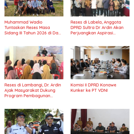
Muhammad Wadio
Reses di Labela, Anggota
Tuntaskan Reses Masa
DPRD Sultra Dr Ardin Akan
Sidang III Tahun 2026 di Dapil
Perjuangkan Aspirasi
IV Konawe
Masyarkat
Reses di Lambangi, Dr. Ardin
Komisi II DPRD Konawe
Ajak Masyarakat Dukung
Kunker ke PT VDNI
Program Pembagunan
Nasional