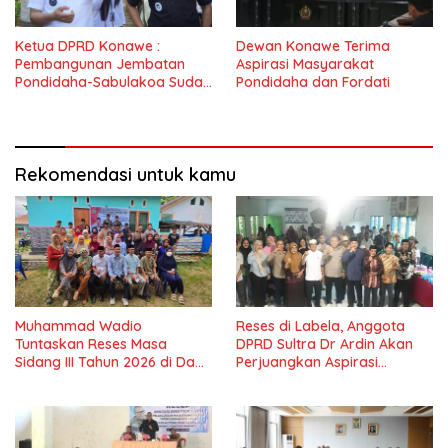
Ketua DPRD Konawe :
Dewan Konawe Terima
Pembangunan Jembatan
Aspirasi Masyarakat
Pondidaha-Sabulakoa Sudah
Pondidaha dan Fordati
Lama Dinantikan
Masyarakat
Rekomendasi untuk kamu
Muhammad Wadio
Reses di Labela, Anggota
Tuntaskan Reses Masa
DPRD Sultra Dr Ardin Akan
Sidang III Tahun 2026 di Dapil
Perjuangkan Aspirasi
IV Konawe
Masyarkat