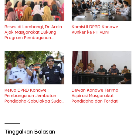
Reses di Lambangi, Dr. Ardin
Komisi II DPRD Konawe
Ajak Masyarakat Dukung
Kunker ke PT VDNI
Program Pembagunan
Nasional
Ketua DPRD Konawe :
Dewan Konawe Terima
Pembangunan Jembatan
Aspirasi Masyarakat
Pondidaha-Sabulakoa Sudah
Pondidaha dan Fordati
Lama Dinantikan
Masyarakat
Tinggalkan Balasan