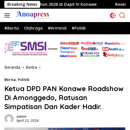
Langsung
6 di Dapil IV Konawe
Breaking News
Reses di Labela, Anggota DPRD S
ke
konten
#Berita
Olahraga
#Kriminal
#Politik
Beranda
Berita
Berita
,
Politik
Ketua DPD PAN Konawe Roadshow
Di Amonggedo, Ratusan
Simpatisan Dan Kader Hadir.
Admin
April 23, 2024