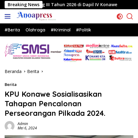
Langsung
ahun 2026 di Dapil IV Konawe
Breaking News
Reses di Labela, Anggo
ke
konten
#Berita
Olahraga
#Kriminal
#Politik
Beranda
Berita
Berita
KPU Konawe Sosialisasikan
Tahapan Pencalonan
Perseorangan Pilkada 2024.
Admin
Mei 6, 2024