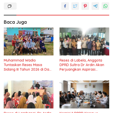
Baca Juga
Muhammad Wadio
Reses di Labela, Anggota
Tuntaskan Reses Masa
DPRD Sultra Dr Ardin Akan
Sidang III Tahun 2026 di Dapil
Perjuangkan Aspirasi
IV Konawe
Masyarkat