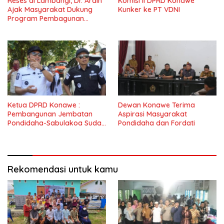
Reses di Lambangi, Dr. Ardin
Komisi II DPRD Konawe
Ajak Masyarakat Dukung
Kunker ke PT VDNI
Program Pembagunan
Nasional
Ketua DPRD Konawe :
Dewan Konawe Terima
Pembangunan Jembatan
Aspirasi Masyarakat
Pondidaha-Sabulakoa Sudah
Pondidaha dan Fordati
Lama Dinantikan
Masyarakat
Rekomendasi untuk kamu