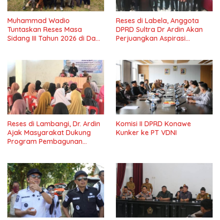
Muhammad Wadio
Reses di Labela, Anggota
Tuntaskan Reses Masa
DPRD Sultra Dr Ardin Akan
Sidang III Tahun 2026 di Dapil
Perjuangkan Aspirasi
IV Konawe
Masyarkat
Reses di Lambangi, Dr. Ardin
Komisi II DPRD Konawe
Ajak Masyarakat Dukung
Kunker ke PT VDNI
Program Pembagunan
Nasional