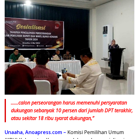
……calon perseorangan harus memenuhi persyaratan
dukungan sebanyak 10 persen dari jumlah DPT terakhir,
atau sekitar 18 ribu syarat dukungan,”
Unaaha, Anoapress.com –
Komisi Pemilihan Umum