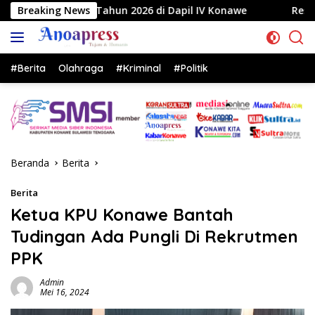
Langsung
n 2026 di Dapil IV Konawe
Breaking News
Reses di Labela, Anggota D
ke
konten
#Berita
Olahraga
#Kriminal
#Politik
Beranda
Berita
Berita
Ketua KPU Konawe Bantah
Tudingan Ada Pungli Di Rekrutmen
PPK
Admin
Mei 16, 2024