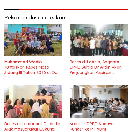
Masyarakat
Rekomendasi untuk kamu
Muhammad Wadio
Reses di Labela, Anggota
Tuntaskan Reses Masa
DPRD Sultra Dr Ardin Akan
Sidang III Tahun 2026 di Dapil
Perjuangkan Aspirasi
IV Konawe
Masyarkat
Reses di Lambangi, Dr. Ardin
Komisi II DPRD Konawe
Ajak Masyarakat Dukung
Kunker ke PT VDNI