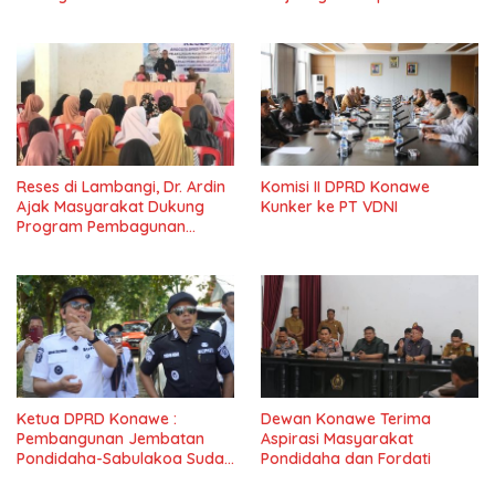
IV Konawe
Masyarkat
Reses di Lambangi, Dr. Ardin
Komisi II DPRD Konawe
Ajak Masyarakat Dukung
Kunker ke PT VDNI
Program Pembagunan
Nasional
Ketua DPRD Konawe :
Dewan Konawe Terima
Pembangunan Jembatan
Aspirasi Masyarakat
Pondidaha-Sabulakoa Sudah
Pondidaha dan Fordati
Lama Dinantikan