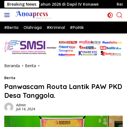
Langsung
n 2026 di Dapil IV Konawe
Breaking News
Reses di Labela, Anggota D
ke
konten
#Berita
Olahraga
#Kriminal
#Politik
Beranda
Berita
Berita
Panwascam Routa Lantik PAW PKD
Desa Tanggola.
Admin
Juli 14, 2024