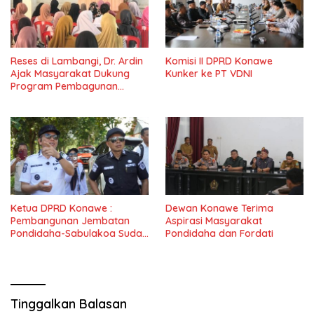
Reses di Lambangi, Dr. Ardin
Komisi II DPRD Konawe
Ajak Masyarakat Dukung
Kunker ke PT VDNI
Program Pembagunan
Nasional
Ketua DPRD Konawe :
Dewan Konawe Terima
Pembangunan Jembatan
Aspirasi Masyarakat
Pondidaha-Sabulakoa Sudah
Pondidaha dan Fordati
Lama Dinantikan
Masyarakat
Tinggalkan Balasan