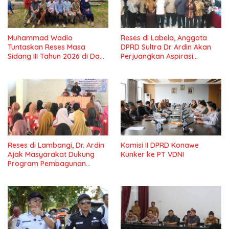
Muhammad Wadio
Reses di Labela, Anggota
Tuntaskan Reses Masa
DPRD Sultra Dr Ardin Akan
Sidang III Tahun 2026 di Dapil
Perjuangkan Aspirasi
IV Konawe
Masyarkat
Reses di Lambangi, Dr. Ardin
Komisi II DPRD Konawe
Ajak Masyarakat Dukung
Kunker ke PT VDNI
Program Pembagunan
Nasional