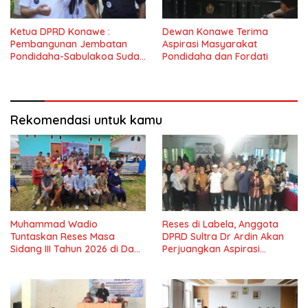
Ketua DPRD Konawe :
Dewan Konawe Terima
Pembangunan Jembatan
Aspirasi Masyarakat
Pondidaha-Sabulakoa Sudah
Pondidaha dan Fordati
Lama Dinantikan
Masyarakat
Rekomendasi untuk kamu
Muhammad Wadio
Reses di Labela, Anggota
Tuntaskan Reses Masa
DPRD Sultra Dr Ardin Akan
Sidang III Tahun 2026 di Dapil
Perjuangkan Aspirasi
IV Konawe
Masyarkat