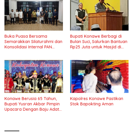
Buka Puasa Bersama
Bupati Konawe Berbagi di
Semarakkan Silaturahmi dan
Bulan Suci, Salurkan Bantuan
Konsolidasi Internal PAN
Rp25 Juta untuk Masjid di
Konawe
Lambuya
Konawe Berusia 65 Tahun,
Kapolres Konawe Pastikan
Bupati Yusran Akbar Pimpin
Stok Bapokting Aman
Upacara Dengan Baju Adat
Tolaki