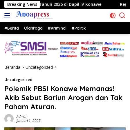
Langsung
 2026 di Dapil IV Konawe
Breaking News
Reses di Labela, Anggota DP
ke
konten
#Berita
Olahraga
#Kriminal
#Politik
Beranda
Uncategorized
Uncategorized
Polemik PBSI Konawe Memanas!
Akib Sebut Bariun Arogan dan Tak
Paham Aturan.
Admin
Januari 1, 2025