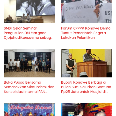
SMSI Gelar Seminar
Forum CPPPK Konawe Demo
Pengusulan RM Margono
Tuntut Pemerintah Segera
Djojohadikoesoemo sebagai
Lakukan Pelantikan.
Pahlawan Nasional Di Undip
Buka Puasa Bersama
Bupati Konawe Berbagi di
Semarakkan Silaturahmi dan
Bulan Suci, Salurkan Bantuan
Konsolidasi Internal PAN
Rp25 Juta untuk Masjid di
Konawe
Lambuya