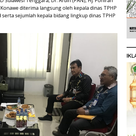
 Sulawesi Tenggara, Dr. Ardin (PAN), Hj. Ponirah
 Konawe diterima langsung oleh kepala dinas TPHP
serta sejumlah kepala bidang lingkup dinas TPHP
IKL