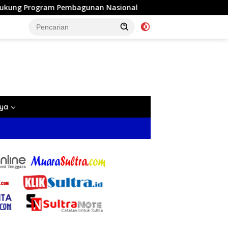
gunan Nasional
Komisi II DPRD Konawe Kunker ke PT VD
nya