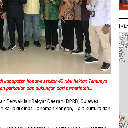
IKL
 di kabupaten Konawe sekitar 42 ribu hektar. Tentunya
kan perhatian dan dukungan dari pemerintah…
wan Perwakilan Rakyat Daerah (DPRD) Sulawesi
n kerja di dinas Tanaman Pangan, Hortikultura dan
.