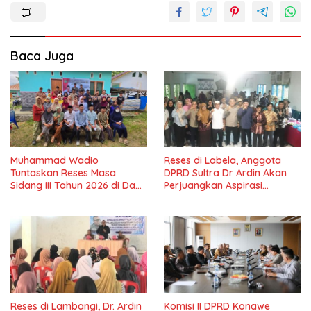
Baca Juga
Muhammad Wadio
Reses di Labela, Anggota
Tuntaskan Reses Masa
DPRD Sultra Dr Ardin Akan
Sidang III Tahun 2026 di Dapil
Perjuangkan Aspirasi
IV Konawe
Masyarkat
Reses di Lambangi, Dr. Ardin
Komisi II DPRD Konawe