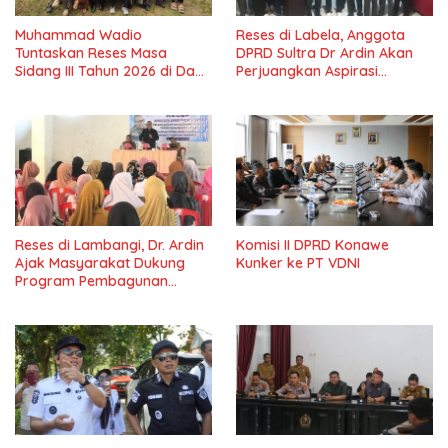
Muhammad Wadio
Reses di Labela, Anggota
Tuntaskan Reses Masa
DPRD Sultra Dr Ardin Akan
Sidang III Tahun 2026 di Dapil
Perjuangkan Aspirasi
IV Konawe
Masyarkat
Reses di Lambangi, Dr. Ardin
Komisi II DPRD Konawe
Ajak Masyarakat Dukung
Kunker ke PT VDNI
Program Pembagunan
Nasional