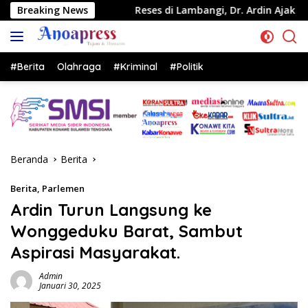
Langsung
Reses di Lambangi, Dr. Ardin Ajak Masyarakat Dukung Progr
Breaking News
ke
konten
#Berita
Olahraga
#Kriminal
#Politik
Beranda
Berita
Berita
,
Parlemen
Ardin Turun Langsung ke
Wonggeduku Barat, Sambut
Aspirasi Masyarakat.
Admin
Januari 30, 2025