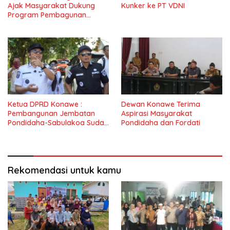
Ajak Masyarakat Dukung
Kunker ke PT VDNI
Program Pembagunan
Nasional
Ketua DPRD Konawe :
Dewan Konawe Terima
Pembangunan Jembatan
Aspirasi Masyarakat
Pondidaha-Sabulakoa Sudah
Pondidaha dan Fordati
Lama Dinantikan
Masyarakat
Rekomendasi untuk kamu