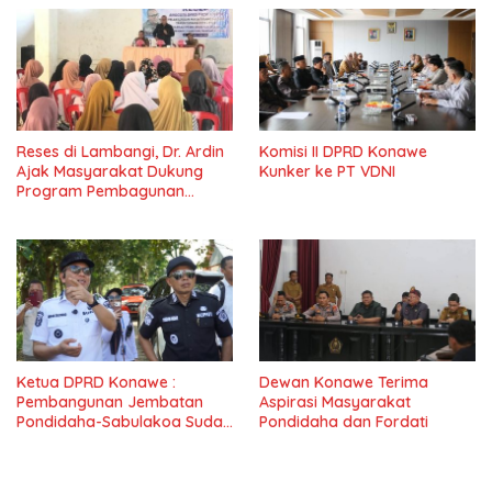
Reses di Lambangi, Dr. Ardin
Komisi II DPRD Konawe
Ajak Masyarakat Dukung
Kunker ke PT VDNI
Program Pembagunan
Nasional
Ketua DPRD Konawe :
Dewan Konawe Terima
Pembangunan Jembatan
Aspirasi Masyarakat
Pondidaha-Sabulakoa Sudah
Pondidaha dan Fordati
Lama Dinantikan
Masyarakat