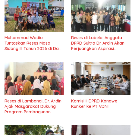
Muhammad Wadio
Reses di Labela, Anggota
Tuntaskan Reses Masa
DPRD Sultra Dr Ardin Akan
Sidang III Tahun 2026 di Dapil
Perjuangkan Aspirasi
IV Konawe
Masyarkat
Reses di Lambangi, Dr. Ardin
Komisi II DPRD Konawe
Ajak Masyarakat Dukung
Kunker ke PT VDNI
Program Pembagunan
Nasional