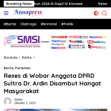
Langsung
26 di Dapil IV Konawe
Breaking News
Reses di Labela, Anggota DPRD S
ke
konten
#Berita
Olahraga
#Kriminal
#Politik
Beranda
Berita
Berita
,
Parlemen
Reses di Wobar Anggota DPRD
Sultra Dr. Ardin Disambut Hangat
Masyarakat
Admin
Oktober 2, 2025