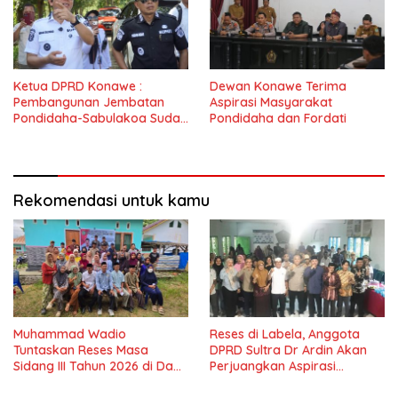
Ketua DPRD Konawe :
Dewan Konawe Terima
Pembangunan Jembatan
Aspirasi Masyarakat
Pondidaha-Sabulakoa Sudah
Pondidaha dan Fordati
Lama Dinantikan
Masyarakat
Rekomendasi untuk kamu
Muhammad Wadio
Reses di Labela, Anggota
Tuntaskan Reses Masa
DPRD Sultra Dr Ardin Akan
Sidang III Tahun 2026 di Dapil
Perjuangkan Aspirasi
IV Konawe
Masyarkat