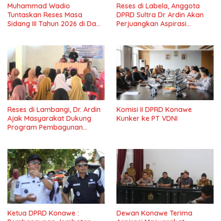
Muhammad Wadio
Reses di Labela, Anggota
Tuntaskan Reses Masa
DPRD Sultra Dr Ardin Akan
Sidang III Tahun 2026 di Dapil
Perjuangkan Aspirasi
IV Konawe
Masyarkat
Reses di Lambangi, Dr. Ardin
Komisi II DPRD Konawe
Ajak Masyarakat Dukung
Kunker ke PT VDNI
Program Pembagunan
Nasional
Ketua DPRD Konawe :
Dewan Konawe Terima