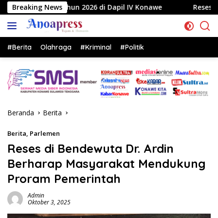
Langsung
26 di Dapil IV Konawe
Breaking News
Reses di Labela, Anggota DPRD S
ke
konten
#Berita
Olahraga
#Kriminal
#Politik
Beranda
Berita
Berita
,
Parlemen
Reses di Bendewuta Dr. Ardin
Berharap Masyarakat Mendukung
Proram Pemerintah
Admin
Oktober 3, 2025