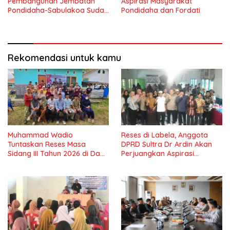
Pembangunan Jembatan
Aspirasi Masyarakat
Pondidaha-Sabulakoa Sudah
Pondidaha dan Fordati
Lama Dinantikan
Masyarakat
Rekomendasi untuk kamu
Muhammad Wadio
Reses di Labela, Anggota
Tuntaskan Reses Masa
DPRD Sultra Dr Ardin Akan
Sidang III Tahun 2026 di Dapil
Perjuangkan Aspirasi
IV Konawe
Masyarkat