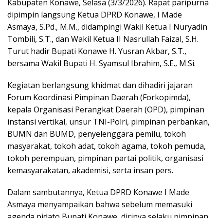
Kabupaten Konawe, Selasa (3/3/2026). Rapat paripurna
dipimpin langsung Ketua DPRD Konawe, I Made
Asmaya, S.Pd., M.M., didampingi Wakil Ketua I Nuryadin
Tombili, S.T., dan Wakil Ketua II Nasrullah Faizal, S.H.
Turut hadir Bupati Konawe H. Yusran Akbar, S.T.,
bersama Wakil Bupati H. Syamsul Ibrahim, S.E., M.Si.
Kegiatan berlangsung khidmat dan dihadiri jajaran
Forum Koordinasi Pimpinan Daerah (Forkopimda),
kepala Organisasi Perangkat Daerah (OPD), pimpinan
instansi vertikal, unsur TNI-Polri, pimpinan perbankan,
BUMN dan BUMD, penyelenggara pemilu, tokoh
masyarakat, tokoh adat, tokoh agama, tokoh pemuda,
tokoh perempuan, pimpinan partai politik, organisasi
kemasyarakatan, akademisi, serta insan pers.
Dalam sambutannya, Ketua DPRD Konawe I Made
Asmaya menyampaikan bahwa sebelum memasuki
agenda pidato Bupati Konawe, dirinya selaku pimpinan