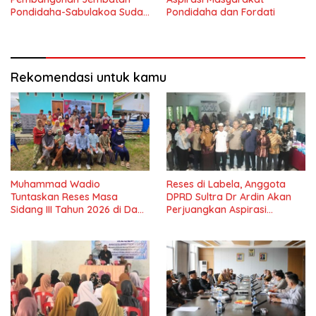
Pondidaha-Sabulakoa Sudah
Pondidaha dan Fordati
Lama Dinantikan
Masyarakat
Rekomendasi untuk kamu
Muhammad Wadio
Reses di Labela, Anggota
Tuntaskan Reses Masa
DPRD Sultra Dr Ardin Akan
Sidang III Tahun 2026 di Dapil
Perjuangkan Aspirasi
IV Konawe
Masyarkat