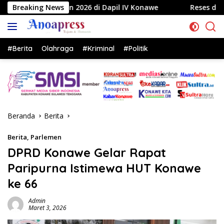
Langsung
 di Dapil IV Konawe
Breaking News
Reses di Labela, Anggota DPRD Sul
ke
konten
#Berita
Olahraga
#Kriminal
#Politik
Beranda
Berita
Berita
,
Parlemen
DPRD Konawe Gelar Rapat
Paripurna Istimewa HUT Konawe
ke 66
Admin
Maret 3, 2026