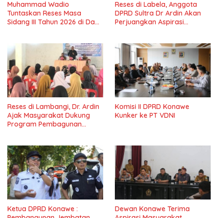
Muhammad Wadio
Reses di Labela, Anggota
Tuntaskan Reses Masa
DPRD Sultra Dr Ardin Akan
Sidang III Tahun 2026 di Dapil
Perjuangkan Aspirasi
IV Konawe
Masyarkat
Reses di Lambangi, Dr. Ardin
Komisi II DPRD Konawe
Ajak Masyarakat Dukung
Kunker ke PT VDNI
Program Pembagunan
Nasional
Ketua DPRD Konawe :
Dewan Konawe Terima
Pembangunan Jembatan
Aspirasi Masyarakat