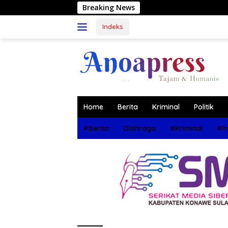
Langsung
Breaking News
Muhammad
ke
konten
Indeks
Home
Berita
Kriminal
Politik
#Berita
Olahraga
#Kriminal
#Po