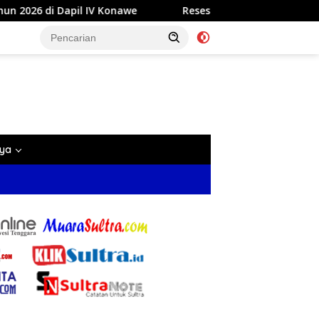
 IV Konawe
Reses di Labela, Anggota DPRD Sultra Dr Ar
nya