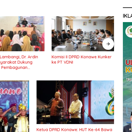
IKL
 Lambangi, Dr. Ardin
Komisi II DPRD Konawe Kunker
Ketu
syarakat Dukung
ke PT VDNI
Pemb
 Pembagunan
Pond
Lama
Ketua DPRD Konawe: HUT Ke-64 Bawa