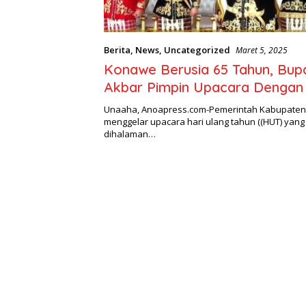
Berita
,
News
,
Uncategorized
Maret 5, 2025
Konawe Berusia 65 Tahun, Bupa
Akbar Pimpin Upacara Dengan
Tolaki
Unaaha, Anoapress.com-Pemerintah Kabupate
menggelar upacara hari ulang tahun ((HUT) yang
dihalaman…