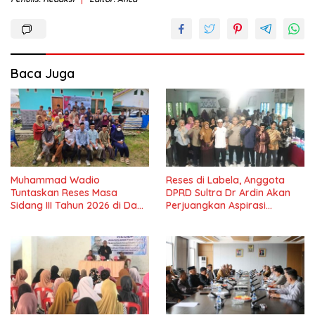
Baca Juga
Muhammad Wadio
Reses di Labela, Anggota
Tuntaskan Reses Masa
DPRD Sultra Dr Ardin Akan
Sidang III Tahun 2026 di Dapil
Perjuangkan Aspirasi
IV Konawe
Masyarkat