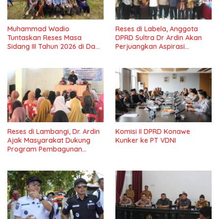
Muhammad Wadio
Reses di Labela, Anggota
Tuntaskan Reses Masa
DPRD Sultra Dr Ardin Akan
Sidang III Tahun 2026 di Dapil
Perjuangkan Aspirasi
IV Konawe
Masyarkat
Reses di Lambangi, Dr. Ardin
Komisi II DPRD Konawe
Ajak Masyarakat Dukung
Kunker ke PT VDNI
Program Pembagunan
Nasional