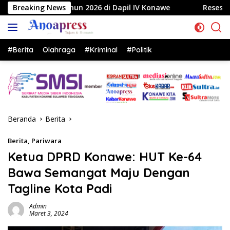
Langsung
026 di Dapil IV Konawe
Breaking News
Reses di Labela, Anggota DPRD
ke
konten
#Berita
Olahraga
#Kriminal
#Politik
Beranda
Berita
Berita
,
Pariwara
Ketua DPRD Konawe: HUT Ke-64
Bawa Semangat Maju Dengan
Tagline Kota Padi
Admin
Maret 3, 2024