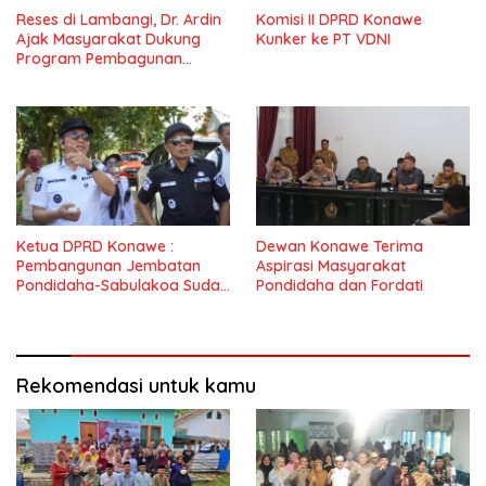
Reses di Lambangi, Dr. Ardin
Komisi II DPRD Konawe
Ajak Masyarakat Dukung
Kunker ke PT VDNI
Program Pembagunan
Nasional
Ketua DPRD Konawe :
Dewan Konawe Terima
Pembangunan Jembatan
Aspirasi Masyarakat
Pondidaha-Sabulakoa Sudah
Pondidaha dan Fordati
Lama Dinantikan
Masyarakat
Rekomendasi untuk kamu