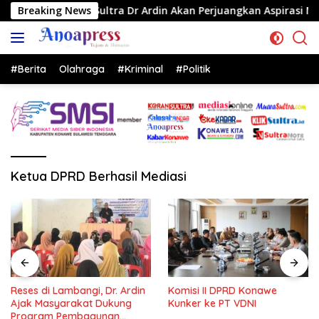
Langsung
RD Sultra Dr Ardin Akan Perjuangkan Aspirasi Masyarkat
Breaking News
ke
konten
#Berita
Olahraga
#Kriminal
#Politik
Ketua DPRD Berhasil Mediasi
Reses di Lambangi, Dr. Ardin
Komisi II DPRD Konawe
Ajak Masyarakat Dukung
Kunker ke PT VDNI
Program Pembagunan