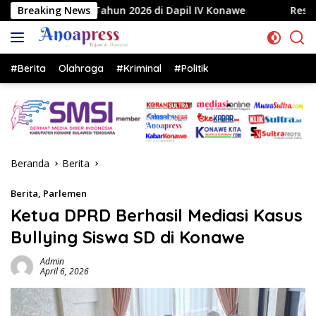
Langsung
hun 2026 di Dapil IV Konawe
Breaking News
Reses di Labela, Anggota
ke
konten
#Berita
Olahraga
#Kriminal
#Politik
Beranda
Berita
Berita
,
Parlemen
Ketua DPRD Berhasil Mediasi Kasus
Bullying Siswa SD di Konawe
Admin
April 6, 2026