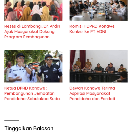
Reses di Lambangi, Dr. Ardin
Komisi II DPRD Konawe
Ajak Masyarakat Dukung
Kunker ke PT VDNI
Program Pembagunan
Nasional
Ketua DPRD Konawe :
Dewan Konawe Terima
Pembangunan Jembatan
Aspirasi Masyarakat
Pondidaha-Sabulakoa Sudah
Pondidaha dan Fordati
Lama Dinantikan
Masyarakat
Tinggalkan Balasan