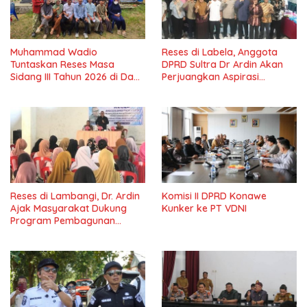
Muhammad Wadio
Reses di Labela, Anggota
Tuntaskan Reses Masa
DPRD Sultra Dr Ardin Akan
Sidang III Tahun 2026 di Dapil
Perjuangkan Aspirasi
IV Konawe
Masyarkat
Reses di Lambangi, Dr. Ardin
Komisi II DPRD Konawe
Ajak Masyarakat Dukung
Kunker ke PT VDNI
Program Pembagunan
Nasional