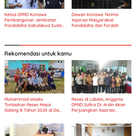
Ketua DPRD Konawe :
Dewan Konawe Terima
Pembangunan Jembatan
Aspirasi Masyarakat
Pondidaha-Sabulakoa Sudah
Pondidaha dan Fordati
Lama Dinantikan
Masyarakat
Rekomendasi untuk kamu
Muhammad Wadio
Reses di Labela, Anggota
Tuntaskan Reses Masa
DPRD Sultra Dr Ardin Akan
Sidang III Tahun 2026 di Dapil
Perjuangkan Aspirasi
IV Konawe
Masyarkat