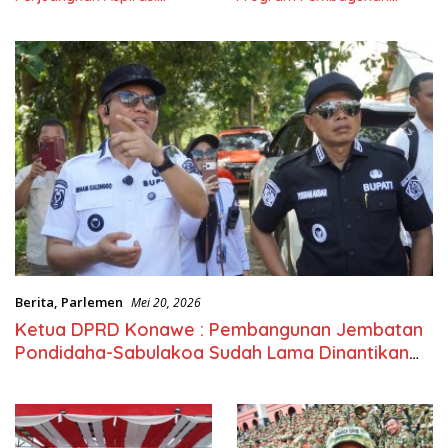
Masyarkat
Nasional
Berita
,
Parlemen
Mei 20, 2026
Ketua DPRD Konawe : Pembangunan Jembatan
Pondidaha-Sabulakoa Sudah Lama Dinantikan
Masyarakat