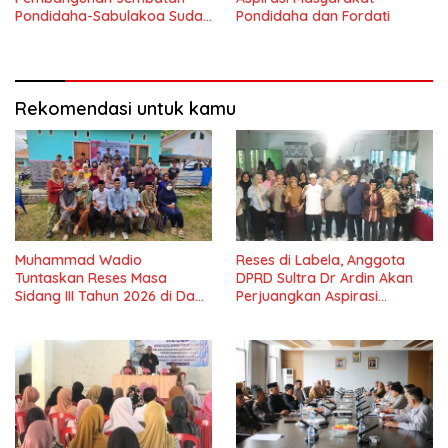
Pondidaha-Sabulakoa Sudah
Pondidaha dan Fordati
Lama Dinantikan
Masyarakat
Rekomendasi untuk kamu
Muhammad Wadio
Reses di Labela, Anggota
Tuntaskan Reses Masa
DPRD Sultra Dr Ardin Akan
Sidang III Tahun 2026 di Dapil
Perjuangkan Aspirasi
IV Konawe
Masyarkat