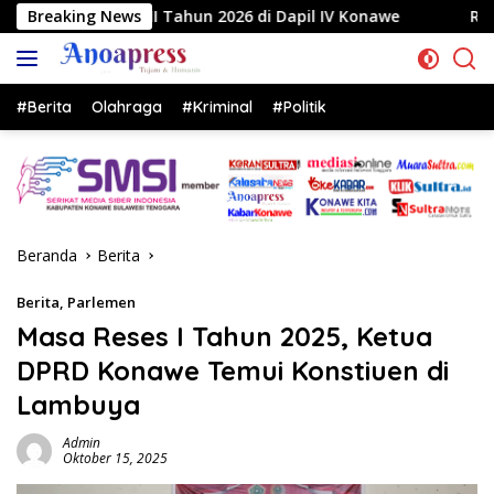
Langsung
un 2026 di Dapil IV Konawe
Breaking News
Reses di Labela, Anggota 
ke
konten
#Berita
Olahraga
#Kriminal
#Politik
Beranda
Berita
Berita
,
Parlemen
Masa Reses I Tahun 2025, Ketua
DPRD Konawe Temui Konstiuen di
Lambuya
Admin
Oktober 15, 2025