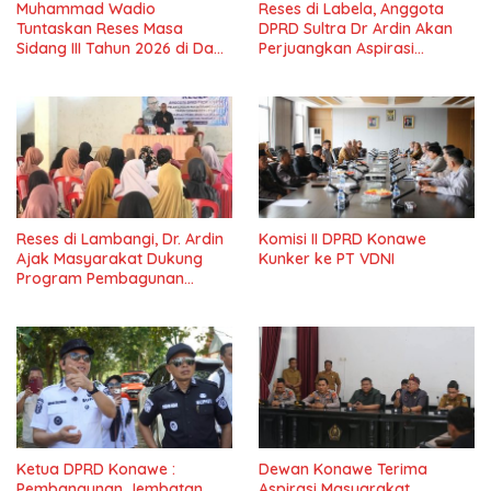
Muhammad Wadio
Reses di Labela, Anggota
Tuntaskan Reses Masa
DPRD Sultra Dr Ardin Akan
Sidang III Tahun 2026 di Dapil
Perjuangkan Aspirasi
IV Konawe
Masyarkat
Reses di Lambangi, Dr. Ardin
Komisi II DPRD Konawe
Ajak Masyarakat Dukung
Kunker ke PT VDNI
Program Pembagunan
Nasional
Ketua DPRD Konawe :
Dewan Konawe Terima
Pembangunan Jembatan
Aspirasi Masyarakat