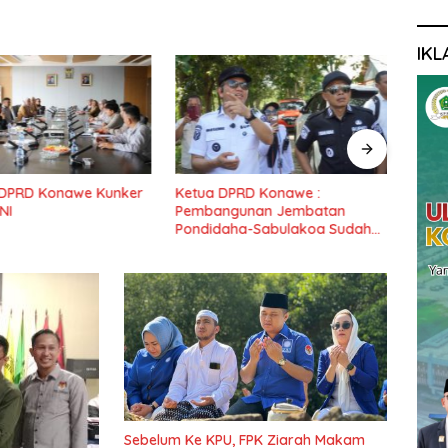
IKL
I DPRD Konawe Kunker
Ketua DPRD Konawe :
Dewa
NI
Pembangunan Jembatan
Masy
Pondidaha-Sabulakoa Sudah
Forda
Lama Dinantikan Masyarakat
Sebelum Ke KPU, FPK Ziarah Makam