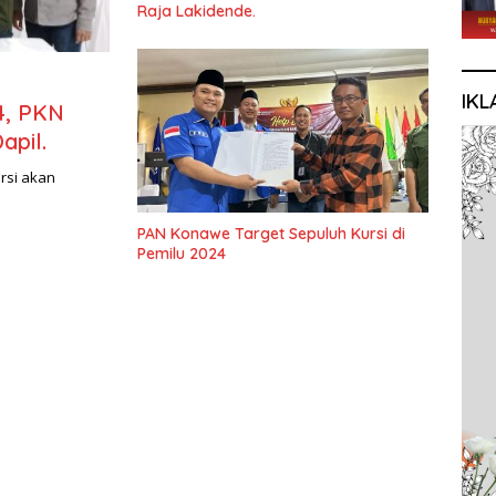
Raja Lakidende.
IKL
4, PKN
apil.
ursi akan
PAN Konawe Target Sepuluh Kursi di
Pemilu 2024