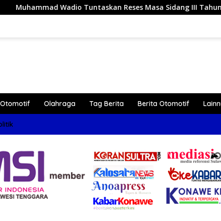
eses Masa Sidang III Tahun 2026 di Dapil IV Konawe
Otomotif
Olahraga
Tag Berita
Berita Otomotif
Lain
litik