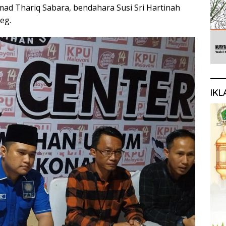
ad Thariq Sabara, bendahara Susi Sri Hartinah
eg.
IKL