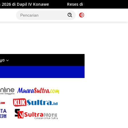
Reses di Labela, Anggota DPRD Sultra Dr Ardin Akan Perjuangk
nya