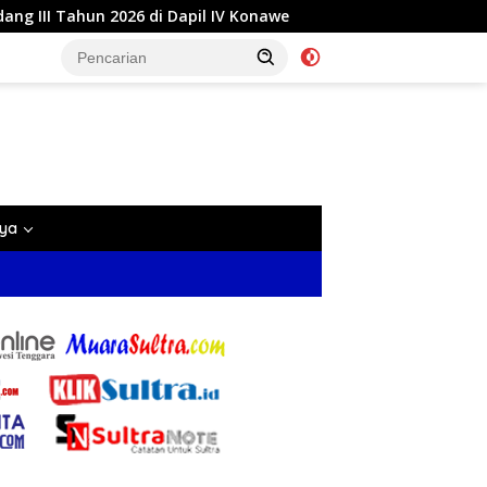
i Dapil IV Konawe
Reses di Labela, Anggota DPRD Sultr
nya