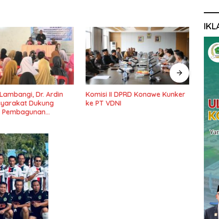
IKL
 Lambangi, Dr. Ardin
Komisi II DPRD Konawe Kunker
Ketu
syarakat Dukung
ke PT VDNI
Pemb
 Pembagunan
Pond
Lama