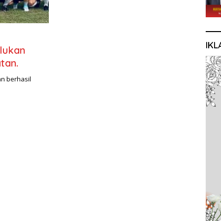
IKL
lukan
atan.
n berhasil