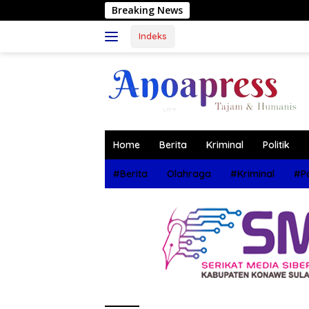
Langsung
Breaking News
M
ke
konten
Indeks
Home
Berita
Kriminal
Politik
#Berita
Olahraga
#Kriminal
#Po