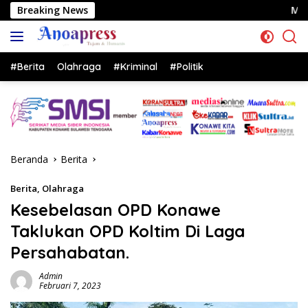
Langsung
Breaking News
Muhammad Wadio Tuntaskan R
ke
konten
#Berita
Olahraga
#Kriminal
#Politik
Beranda
Berita
Berita
,
Olahraga
Kesebelasan OPD Konawe
Taklukan OPD Koltim Di Laga
Persahabatan.
Admin
Februari 7, 2023