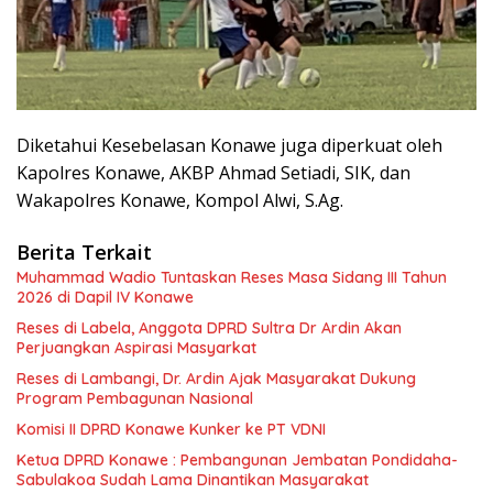
Diketahui Kesebelasan Konawe juga diperkuat oleh
Kapolres Konawe, AKBP Ahmad Setiadi, SIK, dan
Wakapolres Konawe, Kompol Alwi, S.Ag.
Berita Terkait
Muhammad Wadio Tuntaskan Reses Masa Sidang III Tahun
2026 di Dapil IV Konawe
Reses di Labela, Anggota DPRD Sultra Dr Ardin Akan
Perjuangkan Aspirasi Masyarkat
Reses di Lambangi, Dr. Ardin Ajak Masyarakat Dukung
Program Pembagunan Nasional
Komisi II DPRD Konawe Kunker ke PT VDNI
Ketua DPRD Konawe : Pembangunan Jembatan Pondidaha-
Sabulakoa Sudah Lama Dinantikan Masyarakat