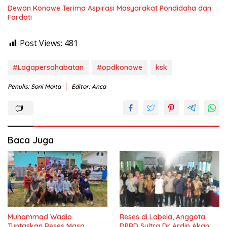
Dewan Konawe Terima Aspirasi Masyarakat Pondidaha dan
Fordati
Post Views:
481
#Lagapersahabatan
#opdkonawe
ksk
Penulis: Soni Moita
Editor: Anca
Baca Juga
Muhammad Wadio
Reses di Labela, Anggota
Tuntaskan Reses Masa
DPRD Sultra Dr Ardin Akan