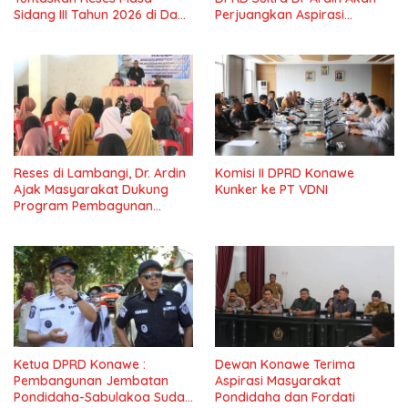
Sidang III Tahun 2026 di Dapil
Perjuangkan Aspirasi
IV Konawe
Masyarkat
Reses di Lambangi, Dr. Ardin
Komisi II DPRD Konawe
Ajak Masyarakat Dukung
Kunker ke PT VDNI
Program Pembagunan
Nasional
Ketua DPRD Konawe :
Dewan Konawe Terima
Pembangunan Jembatan
Aspirasi Masyarakat
Pondidaha-Sabulakoa Sudah
Pondidaha dan Fordati