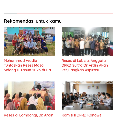
Lama Dinantikan
Masyarakat
Rekomendasi untuk kamu
Muhammad Wadio
Reses di Labela, Anggota
Tuntaskan Reses Masa
DPRD Sultra Dr Ardin Akan
Sidang III Tahun 2026 di Dapil
Perjuangkan Aspirasi
IV Konawe
Masyarkat
Reses di Lambangi, Dr. Ardin
Komisi II DPRD Konawe