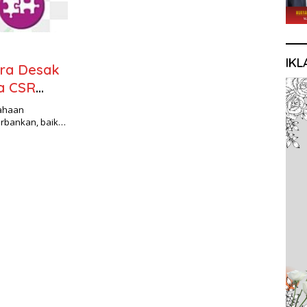
IKL
ra Desak
a CSR
sahaan
erbankan, baik…