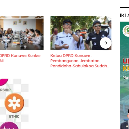
IKL
I DPRD Konawe Kunker
Ketua DPRD Konawe :
Dewa
NI
Pembangunan Jembatan
Masy
Pondidaha-Sabulakoa Sudah
Forda
Lama Dinantikan Masyarakat