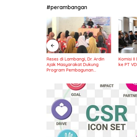
#perambangan
bela, Anggota DPRD
Reses di Lambangi, Dr. Ardin
Komisi I
din Akan
Ajak Masyarakat Dukung
ke PT VD
 Aspirasi
Program Pembagunan
Nasional