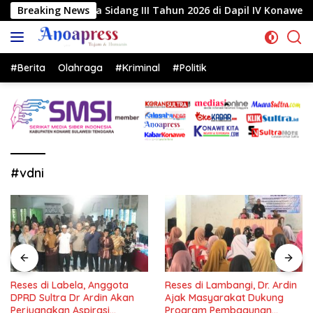
Langsung
 Sidang III Tahun 2026 di Dapil IV Konawe
Breaking News
Reses di 
ke
konten
#Berita
Olahraga
#Kriminal
#Politik
#vdni
Reses di Labela, Anggota
Reses di Lambangi, Dr. Ardin
DPRD Sultra Dr Ardin Akan
Ajak Masyarakat Dukung
Perjuangkan Aspirasi
Program Pembagunan