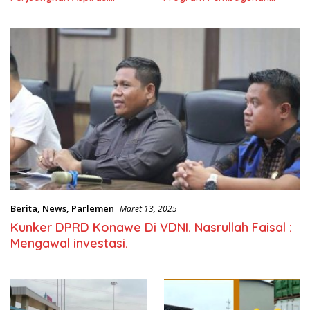
Masyarkat
Nasional
Berita
,
News
,
Parlemen
Maret 13, 2025
Kunker DPRD Konawe Di VDNI. Nasrullah Faisal :
Mengawal investasi.