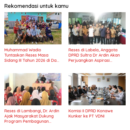
Rekomendasi untuk kamu
Muhammad Wadio
Reses di Labela, Anggota
Tuntaskan Reses Masa
DPRD Sultra Dr Ardin Akan
Sidang III Tahun 2026 di Dapil
Perjuangkan Aspirasi
IV Konawe
Masyarkat
Reses di Lambangi, Dr. Ardin
Komisi II DPRD Konawe
Ajak Masyarakat Dukung
Kunker ke PT VDNI
Program Pembagunan
Nasional