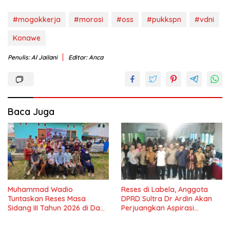
#mogokkerja
#morosi
#oss
#pukkspn
#vdni
Konawe
Penulis: Al Jailani
Editor: Anca
Baca Juga
Muhammad Wadio
Reses di Labela, Anggota
Tuntaskan Reses Masa
DPRD Sultra Dr Ardin Akan
Sidang III Tahun 2026 di Dapil
Perjuangkan Aspirasi
IV Konawe
Masyarkat