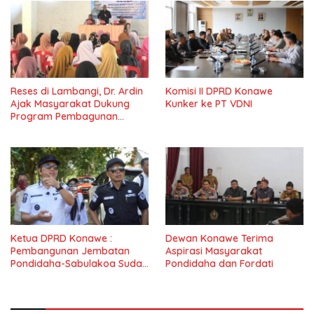
Reses di Lambangi, Dr. Ardin
Komisi II DPRD Konawe
Ajak Masyarakat Dukung
Kunker ke PT VDNI
Program Pembagunan
Nasional
Ketua DPRD Konawe :
Dewan Konawe Terima
Pembangunan Jembatan
Aspirasi Masyarakat
Pondidaha-Sabulakoa Sudah
Pondidaha dan Fordati
Lama Dinantikan
Masyarakat