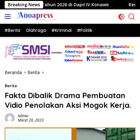
Langsung
n 2026 di Dapil IV Konawe
Breaking News
Reses di Labela, Anggota D
ke
konten
#Berita
Olahraga
#Kriminal
#Politik
Beranda
Berita
Berita
Fakta Dibalik Drama Pembuatan
Vidio Penolakan Aksi Mogok Kerja.
Admin
Maret 20, 2023