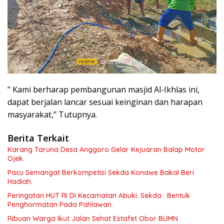
” Kami berharap pembangunan masjid Al-Ikhlas ini,
dapat berjalan lancar sesuai keinginan dan harapan
masyarakat,” Tutupnya.
Berita Terkait
Karang Taruna Desa Anggoro Gelar Kejuaran Balap Motor
Ojek.
Pacu Semangat Berkompetisi Sekda Konawe Bakal Beri
Hadiah.
Peringatan HUT RI Di Kecamatan Abuki. Sekda : Bentuk
Penghormatan Pada Pahlawan.
Ribuan Warga Ikut Jalan Sehat Estafet Obor BUMN