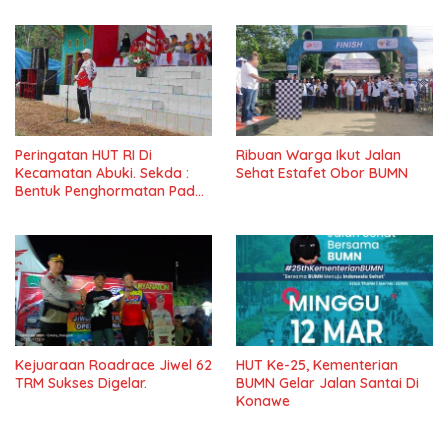
Peringatan HUT RI Di
Ribuan Warga Ikut Jalan
Kecamatan Abuki. Sekda :
Sehat Estafet Obor BUMN
Bentuk Penghormatan Pada
Pahlawan.
Kejuaraan Roadrace Jiwel 62
HUT Ke-25, Kementerian
TRM Sukses Digelar.
BUMN Gelar Jalan Santai Di
Konawe