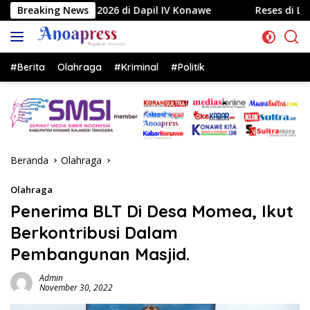
Langsung
i Dapil IV Konawe
Breaking News
Reses di Labela, Anggota DPRD Sultr
ke
konten
#Berita
Olahraga
#Kriminal
#Politik
Beranda
Olahraga
Olahraga
Penerima BLT Di Desa Momea, Ikut
Berkontribusi Dalam
Pembangunan Masjid.
Admin
November 30, 2022