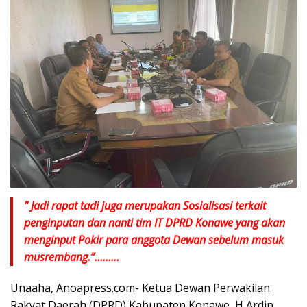
” Jadi rapat tadi juga merupakan Sosialisasi terkait
penginputan dan nanti tim IT DPRD Konawe yang akan
menginput Pokir para anggota Dewan sebelum masuk
musrembang.”………
Unaaha, Anoapress.com- Ketua Dewan Perwakilan
Rakyat Daerah (DPRD) Kabupaten Konawe, H Ardin