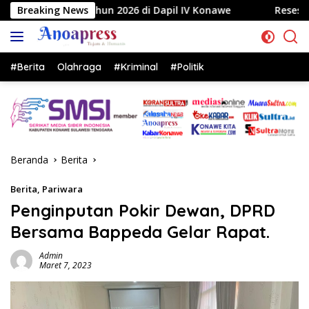
Langsung
6 di Dapil IV Konawe
Breaking News
Reses di Labela, Anggota DPRD Su
ke
konten
#Berita
Olahraga
#Kriminal
#Politik
Beranda
Berita
Berita
,
Pariwara
Penginputan Pokir Dewan, DPRD
Bersama Bappeda Gelar Rapat.
Admin
Maret 7, 2023