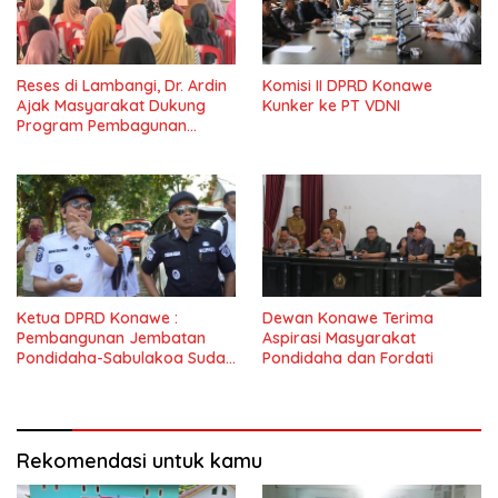
Reses di Lambangi, Dr. Ardin
Komisi II DPRD Konawe
Ajak Masyarakat Dukung
Kunker ke PT VDNI
Program Pembagunan
Nasional
Ketua DPRD Konawe :
Dewan Konawe Terima
Pembangunan Jembatan
Aspirasi Masyarakat
Pondidaha-Sabulakoa Sudah
Pondidaha dan Fordati
Lama Dinantikan
Masyarakat
Rekomendasi untuk kamu