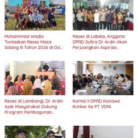
Muhammad Wadio
Reses di Labela, Anggota
Tuntaskan Reses Masa
DPRD Sultra Dr Ardin Akan
Sidang III Tahun 2026 di Dapil
Perjuangkan Aspirasi
IV Konawe
Masyarkat
Reses di Lambangi, Dr. Ardin
Komisi II DPRD Konawe
Ajak Masyarakat Dukung
Kunker ke PT VDNI
Program Pembagunan
Nasional