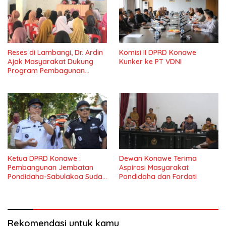
Reses di Lambangi, Dr. Ardin
Komisi II DPRD Konawe
Ajak Masyarakat Dukung
Kunker ke PT VDNI
Program Pembagunan
Nasional
Ketua DPRD Konawe :
Dewan Konawe Terima
Pembangunan Jembatan
Aspirasi Masyarakat
Pondidaha-Sabulakoa Sudah
Pondidaha dan Fordati
Lama Dinantikan
Masyarakat
Rekomendasi untuk kamu