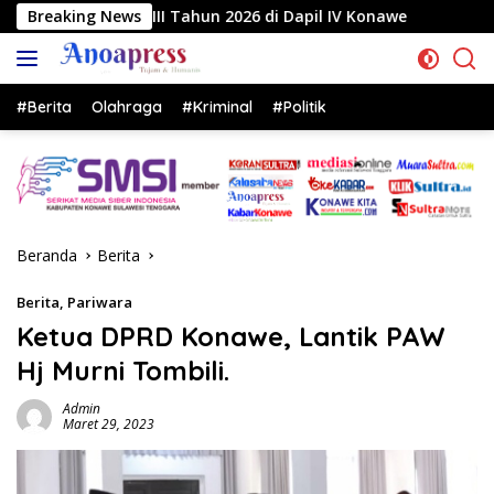
Langsung
un 2026 di Dapil IV Konawe
Breaking News
Reses di Labela, Anggota 
ke
konten
#Berita
Olahraga
#Kriminal
#Politik
Beranda
Berita
Berita
,
Pariwara
Ketua DPRD Konawe, Lantik PAW
Hj Murni Tombili.
Admin
Maret 29, 2023