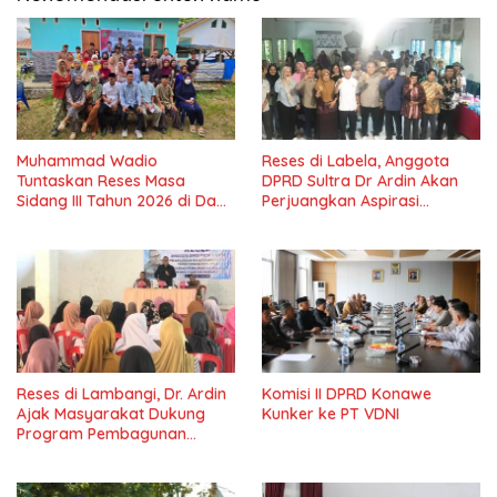
Muhammad Wadio
Reses di Labela, Anggota
Tuntaskan Reses Masa
DPRD Sultra Dr Ardin Akan
Sidang III Tahun 2026 di Dapil
Perjuangkan Aspirasi
IV Konawe
Masyarkat
Reses di Lambangi, Dr. Ardin
Komisi II DPRD Konawe
Ajak Masyarakat Dukung
Kunker ke PT VDNI
Program Pembagunan
Nasional