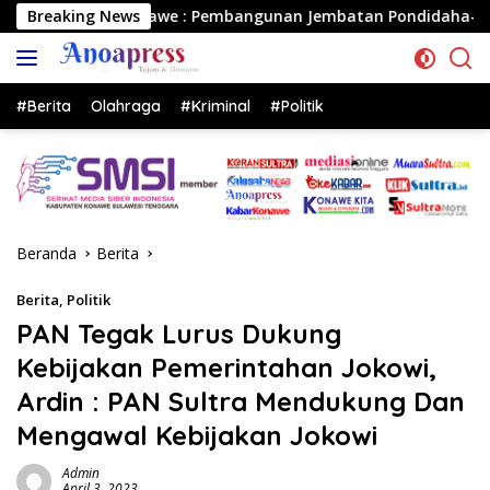
Langsung
: Pembangunan Jembatan Pondidaha-Sabulakoa Sudah Lama Di
Breaking News
ke
konten
#Berita
Olahraga
#Kriminal
#Politik
Beranda
Berita
Berita
,
Politik
PAN Tegak Lurus Dukung
Kebijakan Pemerintahan Jokowi,
Ardin : PAN Sultra Mendukung Dan
Mengawal Kebijakan Jokowi
Admin
April 3, 2023