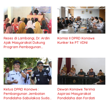
IV Konawe
Masyarkat
Reses di Lambangi, Dr. Ardin
Komisi II DPRD Konawe
Ajak Masyarakat Dukung
Kunker ke PT VDNI
Program Pembagunan
Nasional
Ketua DPRD Konawe :
Dewan Konawe Terima
Pembangunan Jembatan
Aspirasi Masyarakat
Pondidaha-Sabulakoa Sudah
Pondidaha dan Fordati
Lama Dinantikan
Masyarakat