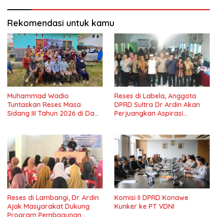
Rekomendasi untuk kamu
Muhammad Wadio
Reses di Labela, Anggota
Tuntaskan Reses Masa
DPRD Sultra Dr Ardin Akan
Sidang III Tahun 2026 di Dapil
Perjuangkan Aspirasi
IV Konawe
Masyarkat
Reses di Lambangi, Dr. Ardin
Komisi II DPRD Konawe
Ajak Masyarakat Dukung
Kunker ke PT VDNI
Program Pembagunan