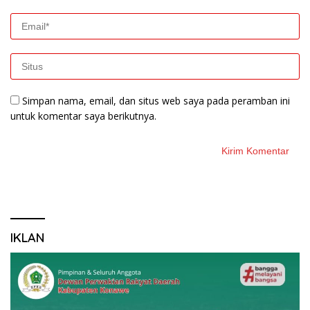
Simpan nama, email, dan situs web saya pada peramban ini
untuk komentar saya berikutnya.
IKLAN