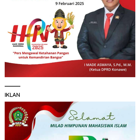
IKLAN