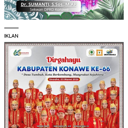
IKLAN