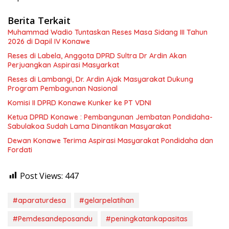
Berita Terkait
Muhammad Wadio Tuntaskan Reses Masa Sidang III Tahun
2026 di Dapil IV Konawe
Reses di Labela, Anggota DPRD Sultra Dr Ardin Akan
Perjuangkan Aspirasi Masyarkat
Reses di Lambangi, Dr. Ardin Ajak Masyarakat Dukung
Program Pembagunan Nasional
Komisi II DPRD Konawe Kunker ke PT VDNI
Ketua DPRD Konawe : Pembangunan Jembatan Pondidaha-
Sabulakoa Sudah Lama Dinantikan Masyarakat
Dewan Konawe Terima Aspirasi Masyarakat Pondidaha dan
Fordati
Post Views:
447
#aparaturdesa
#gelarpelatihan
#Pemdesandeposandu
#peningkatankapasitas