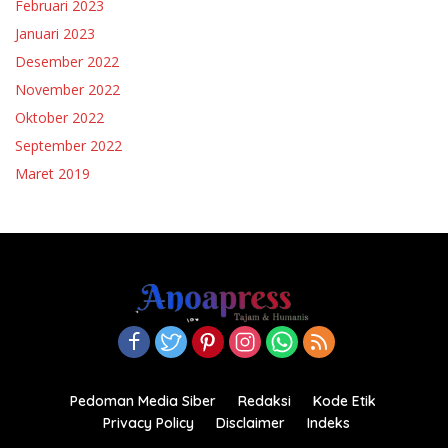
Februari 2023
Januari 2023
Desember 2022
November 2022
Oktober 2022
September 2022
Maret 2019
Pedoman Media Siber
Redaksi
Kode Etik
Privacy Policy
Disclaimer
Indeks