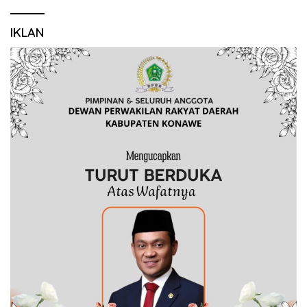
IKLAN