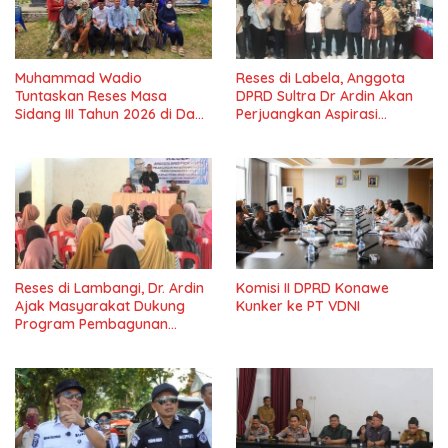
Muhammad Wadio
Reses di Labela, Anggota
Tuntaskan Reses Masa
DPRD Sultra Dr Ardin Akan
Sidang III Tahun 2026 di Dapil
Perjuangkan Aspirasi
IV Konawe
Masyarkat
Reses di Lambangi, Dr. Ardin
Komisi II DPRD Konawe
Ajak Masyarakat Dukung
Kunker ke PT VDNI
Program Pembagunan
Nasional