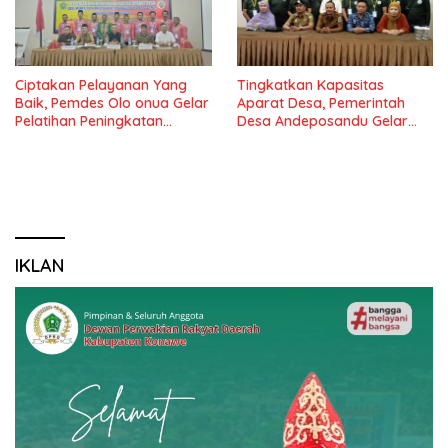
Ciptakan Pelayanan Yang
Tingkatkan Kapasitas
Baik, Pemdes Olo onua Gelar
Aparat Desa, Pemerintah
Pelatihan Peningkatan
Desa Andeposandu Gelar
Kapasitas Aparat.
Pelatihan.
IKLAN