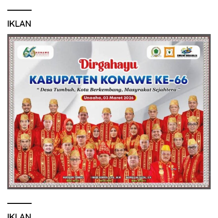
IKLAN
IKLAN